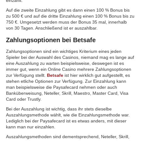
einzahlt.
Auf die zweite Einzahlung gibt es dann einen 100 % Bonus bis
zu 500 € und auf die dritte Einzahlung einen 100 % Bonus bis zu
750 €. Umgesetzt werden muss der Bonus 35 mal, innerhalb
von 30 Tagen. Anschließend ist er auszahlbar.
Zahlungsoptionen bei Betsafe
Zahlungsoptionen sind ein wichtiges Kriterium eines jeden
Spieler bei der Auswahl des Casinos, niemand mag es lange auf
eine Auszahlung zu warten beispielsweise, deswegen ist es
immer gut, wenn ein Online Casino mehrere Zahlungsoptionen
zur Verfügung stellt.
Betsafe
ist hier wirklich gut aufgestellt, es
stehen etliche Optionen zur Verfügung. Zur Einzahlung kann
man beispielsweise die Paysafecard nehmen oder auch
Banküberweisung, Neteller, Skrill, Maestro, Master Card, Visa
Card oder Trustly.
Bei der Auszahlung ist wichtig, dass ihr stets dieselbe
Auszahlungsmethode wählt, wie die Einzahlungsmethode war.
Lediglich bei der Paysafecard ist es etwas anders, mit dieser
kann man nur einzahlen.
Auszahlungsmethoden sind dementsprechend, Neteller, Skrill,