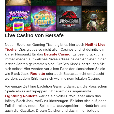
Live Casino von Betsafe
Neben Evolution Gaming Tische gibt es hier auch
NetEnt
Live
Tische
. Dies gibt es so nicht allen Casinos und ist definitiv ein
klarer Pluspunkt für das
Betsafe Casino
. Es beeindruckt uns
immer wieder, auf welches Niveau diese beiden Anbieter in den
letzten Jahren gekommen sind. Großes Kino! Überzeugen Sie
sich selbst! Hier werden vor allem Fans der klassischen Spiele
wie Black Jack,
Roulette
oder auch Baccarat nicht enttäuscht
werden, zudem fühlt man sich wie in einem lokalen Casino.
Vor einiger Zeit fing Evolution Gaming damit an, die klassischen
Spiele etwas aufzupeppen. Vor allem das sogenannte
Lightning Roulette
war da ein voller Erfolg, aber auch das
Infinity Black Jack, weiß zu überzeugen. Es lohnt sich auf jeden
Fall die relativ neuen Spiele mal auszuprobieren. Natürlich sind
auch die Klassiker, Dream Catcher und das immer beliebter