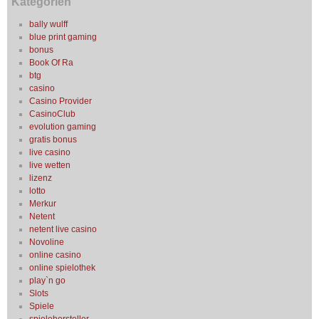
Kategorien
bally wulff
blue print gaming
bonus
Book Of Ra
btg
casino
Casino Provider
CasinoClub
evolution gaming
gratis bonus
live casino
live wetten
lizenz
lotto
Merkur
Netent
netent live casino
Novoline
online casino
online spielothek
play`n go
Slots
Spiele