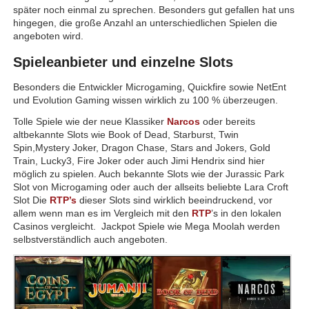
später noch einmal zu sprechen. Besonders gut gefallen hat uns
hingegen, die große Anzahl an unterschiedlichen Spielen die
angeboten wird.
Spieleanbieter und einzelne Slots
Besonders die Entwickler Microgaming, Quickfire sowie NetEnt
und Evolution Gaming wissen wirklich zu 100 % überzeugen.
Tolle Spiele wie der neue Klassiker
Narcos
oder bereits
altbekannte Slots wie Book of Dead, Starburst, Twin
Spin,Mystery Joker, Dragon Chase, Stars and Jokers, Gold
Train, Lucky3, Fire Joker oder auch Jimi Hendrix sind hier
möglich zu spielen. Auch bekannte Slots wie der Jurassic Park
Slot von Microgaming oder auch der allseits beliebte Lara Croft
Slot Die
RTP’s
dieser Slots sind wirklich beeindruckend, vor
allem wenn man es im Vergleich mit den
RTP
’s in den lokalen
Casinos vergleicht. Jackpot Spiele wie Mega Moolah werden
selbstverständlich auch angeboten.