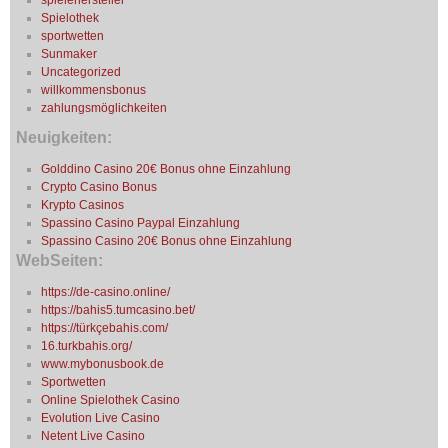
spielehersteller
Spielothek
sportwetten
Sunmaker
Uncategorized
willkommensbonus
zahlungsmöglichkeiten
Neuigkeiten:
Golddino Casino 20€ Bonus ohne Einzahlung
Crypto Casino Bonus
Krypto Casinos
Spassino Casino Paypal Einzahlung
Spassino Casino 20€ Bonus ohne Einzahlung
WebSeiten:
https://de-casino.online/
https://bahis5.tumcasino.bet/
https://türkçebahis.com/
16.turkbahis.org/
www.mybonusbook.de
Sportwetten
Online Spielothek Casino
Evolution Live Casino
Netent Live Casino