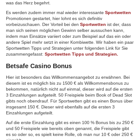
was das Herz begehrt.
Es werden zudem immer mal wieder interessante
Sportwetten
Promotionen gestartet, hier lohnt es sich definitiv
vorbeizuschauen. Der Vorteil bei den
Sportwetten
ist der, dass
man sich seinen möglichen Gewinn selber aussuchen kann,
indem man Einsätze variiert oder zum Beispiel auf das ein oder
andere Spiel mehr setzt in einer Kombiwette. Wir haben ein paar
Sportwetten Tipps und Strategien unter folgenden Link für Sie
zusammengefasst:
Sportwetten Tipps und Strategien.
Betsafe Casino Bonus
Hier ist besonders das Willkommensangebot zu erwähnen. Bei
diesem ist es möglich bis zu 1500 € als Willkommensbonus zu
bekommen, natürlich nicht auf einmal, dieser wird auf die ersten
3 Einzahlungen aufgeteilt. 50 Freispiele beim Book of Dead Slot
gibts noch obendrauf. Für Sportwetten gibt es einen Bonus über
insgesamt 150 €. Dieser wird ebenfalls auf die ersten 3
Einzahlungen aufgeteilt.
Auf die erste Einzahlung gibt es einen 100 % Bonus bis zu 250 €
und 50 Freispiele wie bereits oben genannt, die Freispiele gibt
es so oder so, es spielt keine Rolle, ob man nur 10 € oder 250 €