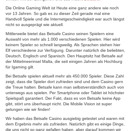
Die Online Gaming Welt ist Heute eine ganz andere wie noch
vor 13 Jahren. So gab es zu dieser Zeit gerade mal eine
Handvoll Spiele und die Internetgeschwindigkeit war auch längst
nicht so ausgeprägt wie aktuell.
Mittlerweile bietet das Betsafe Casino seinen Spielern eine
Auswahl von mehr als 1.000 verschiedenen Spielen. Hier wird
keinem Spieler so schnell langweilig. Als Sprachen stehen hier
Elf verschiedene zur Verfügung. Darunter natürlich die beliebten,
Deutsch, Englisch und Spanisch. Den Hauptsitz hat Betsafe auf
der Mittelmeerinsel Malta, die seit einigen Jahren als Hochburg
für Igaming gilt.
Bei Betsafe spielen aktuell mehr als 450.000 Spieler. Diese Zahl
zeigt, dass die Spieler dort zufrieden sind und dem Casino gern
die Treue halten. Betsafe kann man selbstverständlich auch von
unterwegs aus spielen. Per Smartphone oder Tablet ist höchster
Spielspaß garantiert. Der Fakt, dass es von Betsafe keine App
gibt, stört uns überhaupt nicht. Die Mobile Vision ist super
gelungen wie wir finden!
Wir haben das Betsafe Casino ausgiebig getestet und waren mit
dem Ergebnis mehr als zufrieden. Natürlich gibt es einige Dinge,
die uns nicht so ganz gefallen haben, aber darauf kommen wir