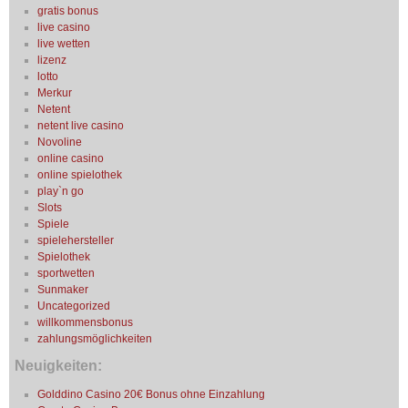
gratis bonus
live casino
live wetten
lizenz
lotto
Merkur
Netent
netent live casino
Novoline
online casino
online spielothek
play`n go
Slots
Spiele
spielehersteller
Spielothek
sportwetten
Sunmaker
Uncategorized
willkommensbonus
zahlungsmöglichkeiten
Neuigkeiten:
Golddino Casino 20€ Bonus ohne Einzahlung