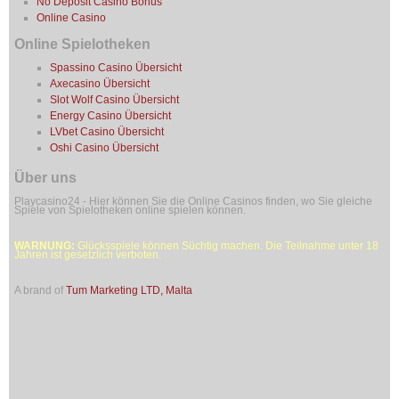
No Deposit Casino Bonus
Online Casino
Online Spielotheken
Spassino Casino Übersicht
Axecasino Übersicht
Slot Wolf Casino Übersicht
Energy Casino Übersicht
LVbet Casino Übersicht
Oshi Casino Übersicht
Über uns
Playcasino24 - Hier können Sie die Online Casinos finden, wo Sie gleiche
Spiele von Spielotheken online spielen können.
WARNUNG:
Glücksspiele können Süchtig machen. Die Teilnahme unter 18
Jahren ist gesetzlich verboten.
A brand of
Tum Marketing LTD, Malta