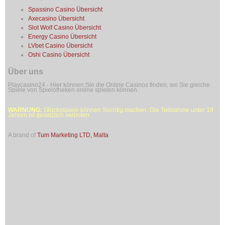
Spassino Casino Übersicht
Axecasino Übersicht
Slot Wolf Casino Übersicht
Energy Casino Übersicht
LVbet Casino Übersicht
Oshi Casino Übersicht
Über uns
Playcasino24 - Hier können Sie die Online Casinos finden, wo Sie gleiche
Spiele von Spielotheken online spielen können.
WARNUNG:
Glücksspiele können Süchtig machen. Die Teilnahme unter 18
Jahren ist gesetzlich verboten.
A brand of
Tum Marketing LTD, Malta