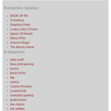
Kostenlos Spielen
BOOK OF RA
Columbus
Dolphins Pearl
Lucky Lady’s Charm
Queen Of Hearts
Marco Polo
Unicorn Magic
The Money Game
Kategorien
bally wulff
blue print gaming
bonus
Book Of Ra
btg
casino
Casino Provider
CasinoClub
evolution gaming
gratis bonus
live casino
live wetten