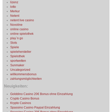
lizenz
lotto
Merkur
Netent
netent live casino
Novoline
online casino
online spielothek
play`n go
Slots
Spiele
spielehersteller
Spielothek
sportwetten
Sunmaker
Uncategorized
willkommensbonus
zahlungsmöglichkeiten
Neuigkeiten:
Golddino Casino 20€ Bonus ohne Einzahlung
Crypto Casino Bonus
Krypto Casinos
Spassino Casino Paypal Einzahlung