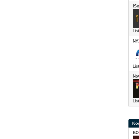
iSo
Lis
NY
Lis
No
Lis
Ko
BO