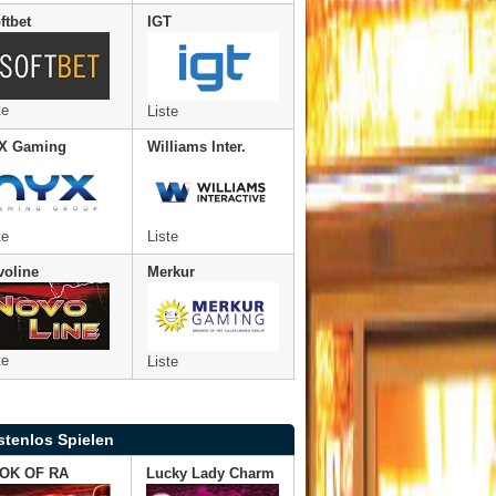
ftbet
IGT
te
Liste
X Gaming
Williams Inter.
te
Liste
voline
Merkur
te
Liste
stenlos Spielen
OK OF RA
Lucky Lady Charm