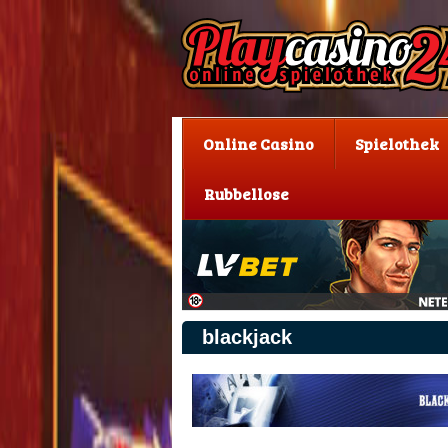
Online Casino
Spielothek
Rubbellose
blackjack