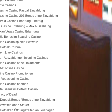
pto Casino Bonus
pto Casinos
ssino Casino Paypal Einzahlung
ssino Casino 20€ Bonus ohne Einzahlung
Wild Casino Erfahrung – Betrug
 Casino Erfahrung – Max Auszahlung
kan Vegas Casino Erfahrung
tis Bonus im Spassino Casino
ine Casino spielen Schweiz
elothek Corona
ent Live Casinos
ort Auszahlungen in online Casinos
ine Casinos ohne Dokumente
bet online Casino
ine Casino Promotionen
 Vegas online Casino
ine Casinos boomen
ta Lizenz im Betzest Casino
acy of Dead
Deposit Bonus / Bonus ohne Einzahlung
rtwetten ohne Steuer
elotheken Öffnungszeiten an Feiertagen