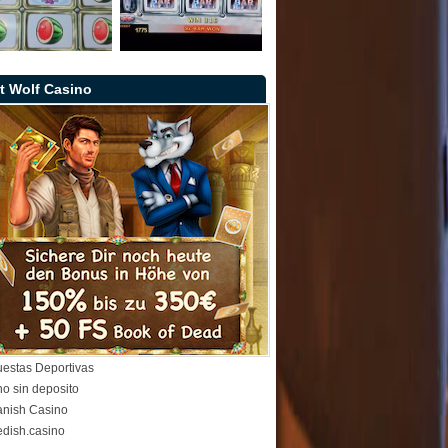
t Wolf Casino
estas Deportivas
o sin deposito
nish Casino
dish.casino