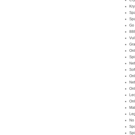
Cry
Kry
Spa
Spa
Go 
888
Vul
Gra
Onl
Spi
Net
Sof
Onl
Net
Onl
Leo
Onl
Mal
Leg
No 
Spo
Spi