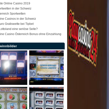
te Online Casino 2019
rtwetten in der Schweiz
erreich Sportwetten
ine Casinos in der Schweiz
uro Gratiswette bei Tipbet
 Lottoland eine seriöse Seite?
ine Casino Österreich Bonus ohne Einzahlung
winnbilder