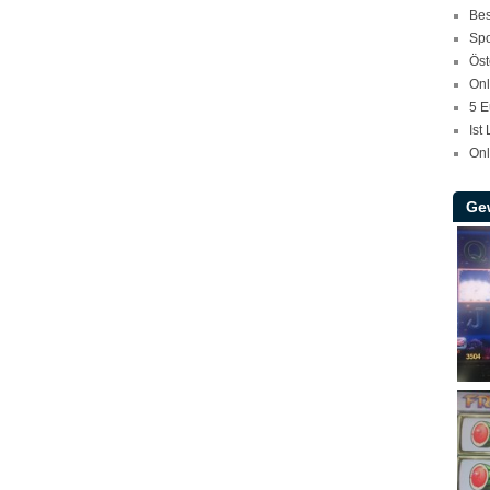
Bes
Spo
Öst
Onl
5 E
Ist
Onl
Ge