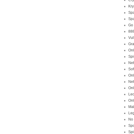
Cry
Kry
Spa
Spa
Go 
888
Vul
Gra
Onl
Spi
Net
Sof
Onl
Net
Onl
Leo
Onl
Mal
Leg
No 
Spo
Spi