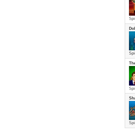
Spi
Dol
Spi
Th
Spi
Sh
Spi