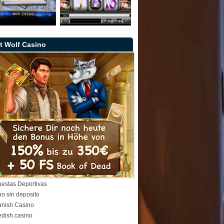
t Wolf Casino
estas Deportivas
o sin deposito
nish Casino
dish.casino