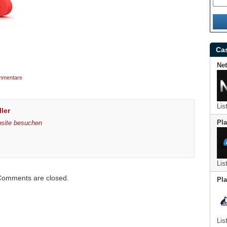
Ca
Net
mmentare
Lis
ler
Pla
site besuchen
Lis
omments are closed.
Pl
Lis