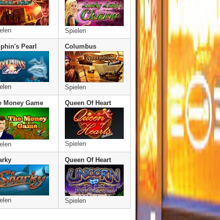
elen
Spielen
phin's Pearl
Columbus
elen
Spielen
e Money Game
Queen Of Heart
Spielen
elen
arky
Queen Of Heart
elen
Spielen