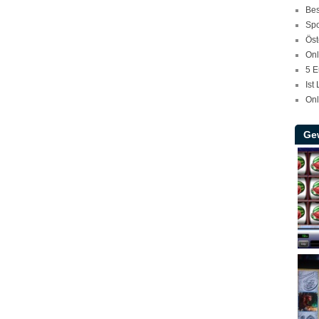
Bes
Spo
Öst
Onl
5 E
Ist
Onl
Ge