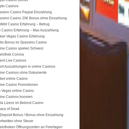
pto Casino Bonus
pto Casinos
ssino Casino Paypal Einzahlung
ssino Casino 20€ Bonus ohne Einzahlung
Wild Casino Erfahrung – Betrug
 Casino Erfahrung – Max Auszahlung
kan Vegas Casino Erfahrung
tis Bonus im Spassino Casino
ine Casino spielen Schweiz
elothek Corona
ent Live Casinos
ort Auszahlungen in online Casinos
ine Casinos ohne Dokumente
bet online Casino
ine Casino Promotionen
 Vegas online Casino
ine Casinos boomen
ta Lizenz im Betzest Casino
acy of Dead
Deposit Bonus / Bonus ohne Einzahlung
rtwetten ohne Steuer
elotheken Öffnungszeiten an Feiertagen