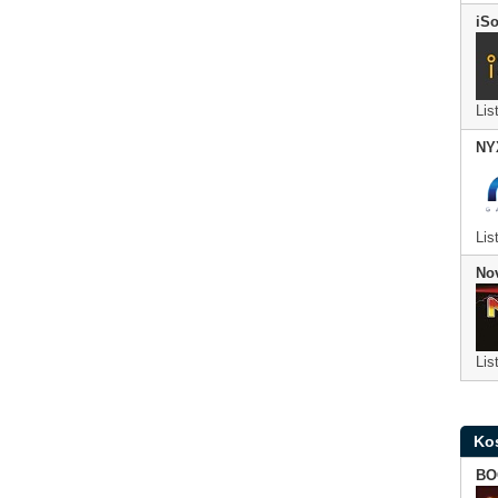
iSo
Lis
NY
Lis
No
Lis
Ko
BO