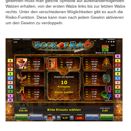
gewinnen muss man gleiche Symbole auf aufeinanderfolgenden
Walzen erhalten, von der ersten Walze links bis zur letzten Walze
rechts. Unter den verschiedenen Möglichkeiten gibt es auch die
Risiko-Funktion. Diese kann man nach jedem Gewinn aktivieren
um den Gewinn zu verdoppeln.