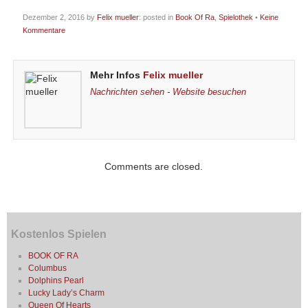
Dezember 2, 2016 by
Felix mueller
: posted in
Book Of Ra
,
Spielothek
•
Keine
Kommentare
Mehr Infos
Felix mueller
Nachrichten sehen
-
Website besuchen
Comments are closed.
Kostenlos Spielen
BOOK OF RA
Columbus
Dolphins Pearl
Lucky Lady’s Charm
Queen Of Hearts