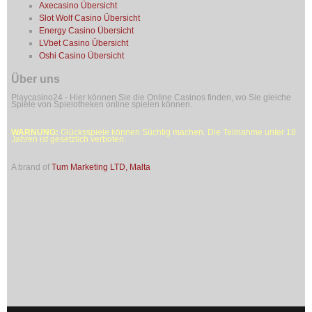
Axecasino Übersicht
Slot Wolf Casino Übersicht
Energy Casino Übersicht
LVbet Casino Übersicht
Oshi Casino Übersicht
Über uns
Playcasino24 - Hier können Sie die Online Casinos finden, wo Sie gleiche
Spiele von Spielotheken online spielen können.
WARNUNG:
Glücksspiele können Süchtig machen. Die Teilnahme unter 18
Jahren ist gesetzlich verboten.
A brand of
Tum Marketing LTD, Malta