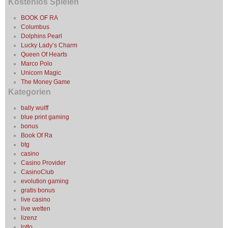
Kostenlos Spielen
BOOK OF RA
Columbus
Dolphins Pearl
Lucky Lady’s Charm
Queen Of Hearts
Marco Polo
Unicorn Magic
The Money Game
Kategorien
bally wulff
blue print gaming
bonus
Book Of Ra
btg
casino
Casino Provider
CasinoClub
evolution gaming
gratis bonus
live casino
live wetten
lizenz
lotto