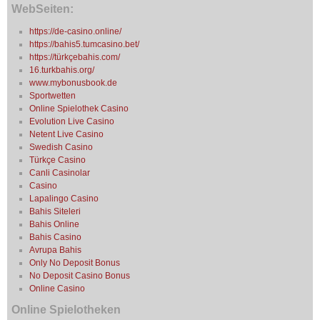
WebSeiten:
https://de-casino.online/
https://bahis5.tumcasino.bet/
https://türkçebahis.com/
16.turkbahis.org/
www.mybonusbook.de
Sportwetten
Online Spielothek Casino
Evolution Live Casino
Netent Live Casino
Swedish Casino
Türkçe Casino
Canli Casinolar
Casino
Lapalingo Casino
Bahis Siteleri
Bahis Online
Bahis Casino
Avrupa Bahis
Only No Deposit Bonus
No Deposit Casino Bonus
Online Casino
Online Spielotheken