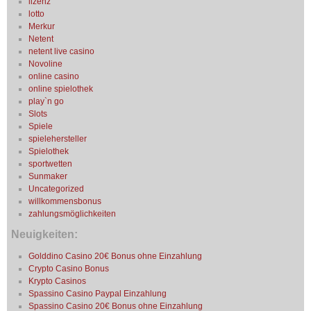
lizenz
lotto
Merkur
Netent
netent live casino
Novoline
online casino
online spielothek
play`n go
Slots
Spiele
spielehersteller
Spielothek
sportwetten
Sunmaker
Uncategorized
willkommensbonus
zahlungsmöglichkeiten
Neuigkeiten:
Golddino Casino 20€ Bonus ohne Einzahlung
Crypto Casino Bonus
Krypto Casinos
Spassino Casino Paypal Einzahlung
Spassino Casino 20€ Bonus ohne Einzahlung