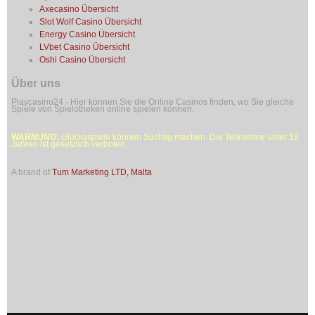
Axecasino Übersicht
Slot Wolf Casino Übersicht
Energy Casino Übersicht
LVbet Casino Übersicht
Oshi Casino Übersicht
Über uns
Playcasino24 - Hier können Sie die Online Casinos finden, wo Sie gleiche
Spiele von Spielotheken online spielen können.
WARNUNG:
Glücksspiele können Süchtig machen. Die Teilnahme unter 18
Jahren ist gesetzlich verboten.
A brand of
Tum Marketing LTD, Malta