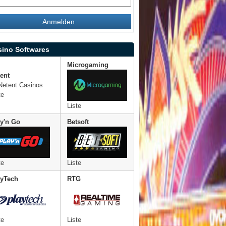
sino Softwares
Microgaming
ent
te
Liste
y'n Go
Betsoft
te
Liste
ayTech
RTG
te
Liste