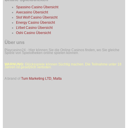
Spassino Casino Übersicht
Axecasino Übersicht
Slot Wolf Casino Übersicht
Energy Casino Übersicht
LVbet Casino Übersicht
Oshi Casino Übersicht
Über uns
Playcasino24 - Hier können Sie die Online Casinos finden, wo Sie gleiche
Spiele von Spielotheken online spielen können.
WARNUNG:
Glücksspiele können Süchtig machen. Die Teilnahme unter 18
Jahren ist gesetzlich verboten.
A brand of
Tum Marketing LTD, Malta