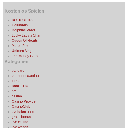
Kostenlos Spielen
BOOK OF RA
Columbus
Dolphins Pearl
Lucky Lady’s Charm
Queen Of Hearts
Marco Polo
Unicorn Magic
The Money Game
Kategorien
bally wulff
blue print gaming
bonus
Book Of Ra
btg
casino
Casino Provider
CasinoClub
evolution gaming
gratis bonus
live casino
live wetten