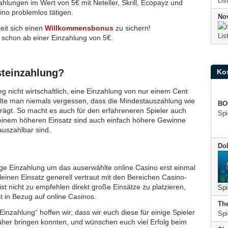
Lis
hlungen im Wert von 5€ mit Neteller, Skrill, Ecopayz und
no problemlos tätigen.
No
eit sich einen
Willkommensbonus
zu sichern!
Lis
schon ab einer Einzahlung von 5€.
steinzahlung?
Ko
weg nicht wirtschaftlich, eine Einzahlung von nur einem Cent
lte man niemals vergessen, dass die Mindestauszahlung wie
BO
rägt. So macht es auch für den erfahreneren Spieler auch
Spi
 einem höheren Einsatz sind auch einfach höhere Gewinne
uszahlbar sind.
Dol
inge Einzahlung um das auserwählte online Casino erst einmal
einen Einsatz generell vertraut mit den Bereichen Casino-
st nicht zu empfehlen direkt große Einsätze zu platzieren,
Spi
t in Bezug auf online Casinos.
Th
inzahlung“ hoffen wir, dass wir euch diese für einige Spieler
Spi
her bringen konnten, und wünschen euch viel Erfolg beim