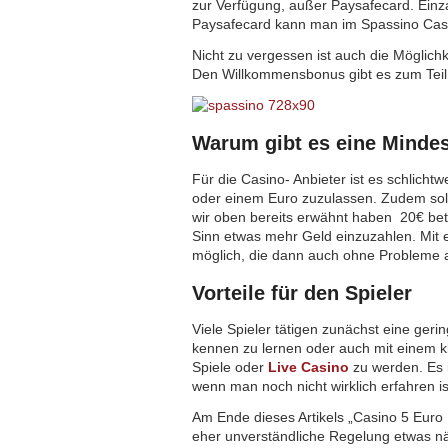
zur Verfügung, außer Paysafecard. Einza
Paysafecard kann man im Spassino Casi
Nicht zu vergessen ist auch die Möglichk
Den Willkommensbonus gibt es zum Teil 
Warum gibt es eine Minde
Für die Casino- Anbieter ist es schlicht
oder einem Euro zuzulassen. Zudem sol
wir oben bereits erwähnt haben 20€ bet
Sinn etwas mehr Geld einzuzahlen. Mit
möglich, die dann auch ohne Probleme a
Vorteile für den Spieler
Viele Spieler tätigen zunächst eine ger
kennen zu lernen oder auch mit einem kl
Spiele oder
Live Casino
zu werden. Es i
wenn man noch nicht wirklich erfahren is
Am Ende dieses Artikels „Casino 5 Euro E
eher unverständliche Regelung etwas nä