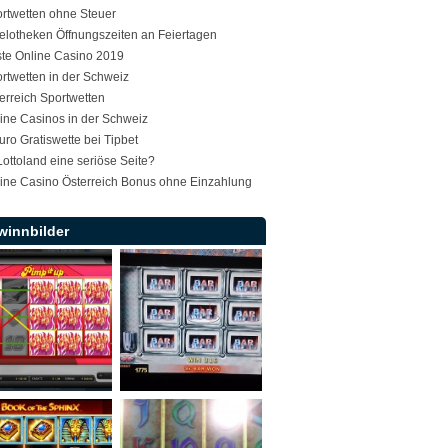
rtwetten ohne Steuer
elotheken Öffnungszeiten an Feiertagen
te Online Casino 2019
rtwetten in der Schweiz
erreich Sportwetten
ine Casinos in der Schweiz
uro Gratiswette bei Tipbet
 Lottoland eine seriöse Seite?
ine Casino Österreich Bonus ohne Einzahlung
winnbilder