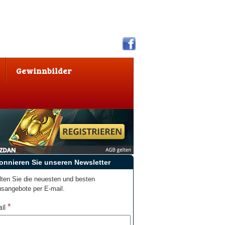
Gewinnbilder
onnieren Sie unseren Newsletter
lten Sie die neuesten und besten
sangebote per E-mail.