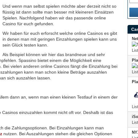
Und wenn man selbst spielen möchte aber derzeit nicht so
flüssig ist dann sollte man besser mit kleineren Einsätzen
Spielen. Nachfolgend haben wir das passende online
Casino für euch gefunden.
Ca
Wir haben für euch erforscht welche online Casinos es gibt
Net
in denen man mit geringen Einzahlungen spielen kann uns
sein Glück testen kann.
Lis
Als Beispiel können wir hier das brandneue und sehr
pfehlen. Spassino bietet einem die Möglichkeit eine
Pla
. Bei vielen anderen online Casinos fängt die Einzahlung bei
uszahlungen kann man schon kleine Beträge auszahlen
Lis
an sich auszahlen lassen.
Pl
 allem dann an, wenn man einen kleinen Testlauf in einem der
Lis
e Casinos einzuzahlen kommt nicht oft vor. Deshalb ist das
iSo
Lis
ch die Zahlungsoptionen. Bei Einzahlungen kann man
NY
z
nutzen. Bei Auszahlungen stehen die gleichen Optionen