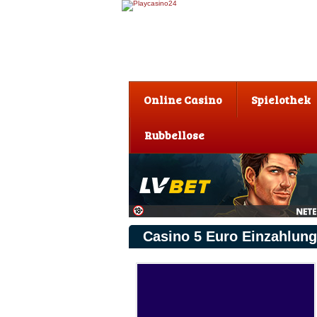
Online Casino
Spielothek
Rubbellose
Casino 5 Euro Einzahlung