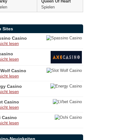
arky
Queen Of Heart
elen
Spielen
 Sites
ssino Casino
icht lesen
casino
icht lesen
 Wolf Casino
icht lesen
rgy Casino
icht lesen
et Casino
icht lesen
i Casino
icht lesen
sino-Neuigkeiten