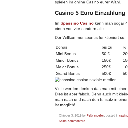
spielen im online Casino eurer Wahl.
Casino 5 Euro Einzahlung
Im
Spassino Casino
kann man sogar 4
einen von vier sondern alle.
Der Willkommensbonus funktioniert so:
Bonus
bis zu
%
Mini Bonus
50 €
20
Minor Bonus
150€
15
Major Bonus
250€
10
Grand Bonus
500€
50
Viele werden denken das man mit einer 5
Dies ist aber falsch. Denn auch mit klei
man nach und nach den Einsatz in einem
ist möglich!
Oktober 3, 2019 by
Felix mueller
: posted in
casin
Keine Kommentare