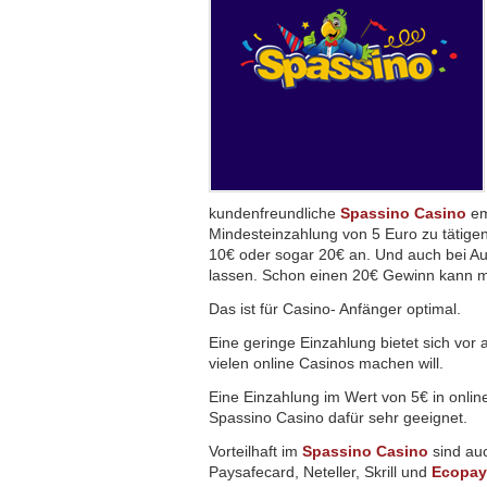
kundenfreundliche
Spassino Casino
em
Mindesteinzahlung von 5 Euro zu tätigen
10€ oder sogar 20€ an. Und auch bei A
lassen. Schon einen 20€ Gewinn kann m
Das ist für Casino- Anfänger optimal.
Eine geringe Einzahlung bietet sich vor
vielen online Casinos machen will.
Eine Einzahlung im Wert von 5€ in onlin
Spassino Casino dafür sehr geeignet.
Vorteilhaft im
Spassino Casino
sind au
Paysafecard, Neteller, Skrill und
Ecopay