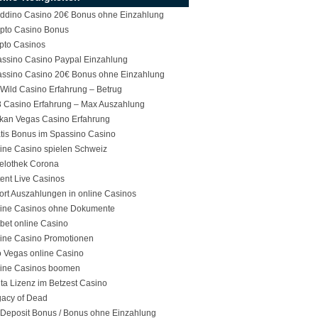
ddino Casino 20€ Bonus ohne Einzahlung
pto Casino Bonus
pto Casinos
ssino Casino Paypal Einzahlung
ssino Casino 20€ Bonus ohne Einzahlung
Wild Casino Erfahrung – Betrug
 Casino Erfahrung – Max Auszahlung
kan Vegas Casino Erfahrung
tis Bonus im Spassino Casino
ine Casino spielen Schweiz
elothek Corona
ent Live Casinos
ort Auszahlungen in online Casinos
ine Casinos ohne Dokumente
bet online Casino
ine Casino Promotionen
 Vegas online Casino
ine Casinos boomen
ta Lizenz im Betzest Casino
acy of Dead
Deposit Bonus / Bonus ohne Einzahlung