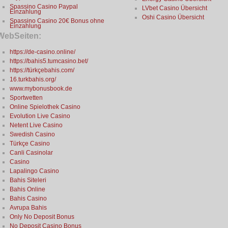
Spassino Casino Paypal
LVbet Casino Übersicht
Einzahlung
Oshi Casino Übersicht
Spassino Casino 20€ Bonus ohne
Einzahlung
WebSeiten:
https://de-casino.online/
https://bahis5.tumcasino.bet/
https://türkçebahis.com/
16.turkbahis.org/
www.mybonusbook.de
Sportwetten
Online Spielothek Casino
Evolution Live Casino
Netent Live Casino
Swedish Casino
Türkçe Casino
Canli Casinolar
Casino
Lapalingo Casino
Bahis Siteleri
Bahis Online
Bahis Casino
Avrupa Bahis
Only No Deposit Bonus
No Deposit Casino Bonus