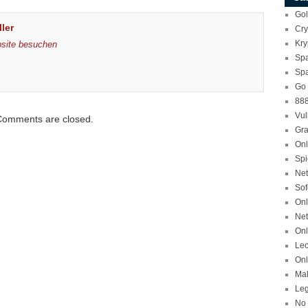
Gol
ler
Cry
Kry
site besuchen
Spa
Spa
Go 
888
Vul
omments are closed.
Gra
Onl
Spi
Net
Sof
Onl
Net
Onl
Leo
Onl
Mal
Leg
No 