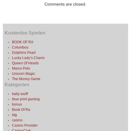
Comments are closed.
Kostenlos Spielen
BOOK OF RA
Columbus
Dolphins Pearl
Lucky Lady’s Charm
Queen Of Hearts
Marco Polo
Unicorn Magic
The Money Game
Kategorien
bally wulff
blue print gaming
bonus
Book Of Ra
btg
casino
Casino Provider
CasinoClub