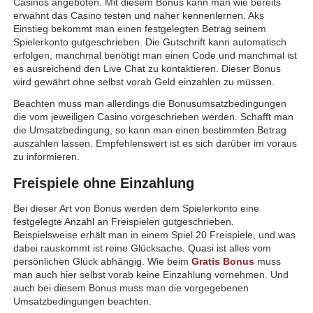
Casinos angeboten. Mit diesem Bonus kann man wie bereits
erwähnt das Casino testen und näher kennenlernen. Aks
Einstieg bekommt man einen festgelegten Betrag seinem
Spielerkonto gutgeschrieben. Die Gutschrift kann automatisch
erfolgen, manchmal benötigt man einen Code und manchmal ist
es ausreichend den Live Chat zu kontaktieren. Dieser Bonus
wird gewährt ohne selbst vorab Geld einzahlen zu müssen.
Beachten muss man allerdings die Bonusumsatzbedingungen
die vom jeweiligen Casino vorgeschrieben werden. Schafft man
die Umsatzbedingung, so kann man einen bestimmten Betrag
auszahlen lassen. Empfehlenswert ist es sich darüber im voraus
zu informieren.
Freispiele ohne Einzahlung
Bei dieser Art von Bonus werden dem Spielerkonto eine
festgelegte Anzahl an Freispielen gutgeschrieben.
Beispielsweise erhält man in einem Spiel 20 Freispiele, und was
dabei rauskommt ist reine Glücksache. Quasi ist alles vom
persönlichen Glück abhängig. Wie beim
Gratis Bonus
muss
man auch hier selbst vorab keine Einzahlung vornehmen. Und
auch bei diesem Bonus muss man die vorgegebenen
Umsatzbedingungen beachten.