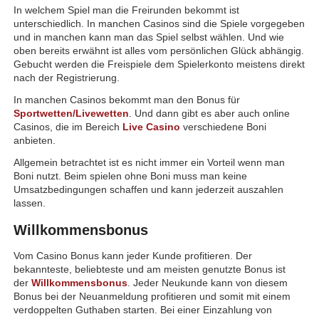
In welchem Spiel man die Freirunden bekommt ist
unterschiedlich. In manchen Casinos sind die Spiele vorgegeben
und in manchen kann man das Spiel selbst wählen. Und wie
oben bereits erwähnt ist alles vom persönlichen Glück abhängig.
Gebucht werden die Freispiele dem Spielerkonto meistens direkt
nach der Registrierung.
In manchen Casinos bekommt man den Bonus für
Sportwetten/Livewetten
. Und dann gibt es aber auch online
Casinos, die im Bereich
Live Casino
verschiedene Boni
anbieten.
Allgemein betrachtet ist es nicht immer ein Vorteil wenn man
Boni nutzt. Beim spielen ohne Boni muss man keine
Umsatzbedingungen schaffen und kann jederzeit auszahlen
lassen.
Willkommensbonus
Vom Casino Bonus kann jeder Kunde profitieren. Der
bekannteste, beliebteste und am meisten genutzte Bonus ist
der
Willkommensbonus
. Jeder Neukunde kann von diesem
Bonus bei der Neuanmeldung profitieren und somit mit einem
verdoppelten Guthaben starten. Bei einer Einzahlung von