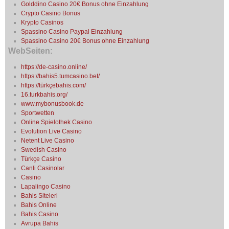
Golddino Casino 20€ Bonus ohne Einzahlung
Crypto Casino Bonus
Krypto Casinos
Spassino Casino Paypal Einzahlung
Spassino Casino 20€ Bonus ohne Einzahlung
WebSeiten:
https://de-casino.online/
https://bahis5.tumcasino.bet/
https://türkçebahis.com/
16.turkbahis.org/
www.mybonusbook.de
Sportwetten
Online Spielothek Casino
Evolution Live Casino
Netent Live Casino
Swedish Casino
Türkçe Casino
Canli Casinolar
Casino
Lapalingo Casino
Bahis Siteleri
Bahis Online
Bahis Casino
Avrupa Bahis