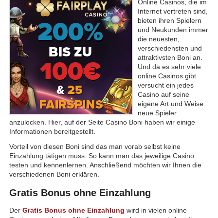
Online Casinos, die im
Internet vertreten sind,
bieten ihren Spielern
und Neukunden immer
die neuesten,
verschiedensten und
attraktivsten Boni an.
Und da es sehr viele
online Casinos gibt
versucht ein jedes
Casino auf seine
eigene Art und Weise
neue Spieler
anzulocken. Hier, auf der Seite Casino Boni haben wir einige
Informationen bereitgestellt.
Vorteil von diesen Boni sind das man vorab selbst keine
Einzahlung tätigen muss. So kann man das jeweilige Casino
testen und kennenlernen. Anschließend möchten wir Ihnen die
verschiedenen Boni erklären.
Gratis Bonus ohne Einzahlung
Der
Gratis Bonus ohne Einzahlung
wird in vielen online