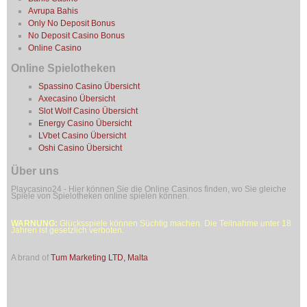
Avrupa Bahis
Only No Deposit Bonus
No Deposit Casino Bonus
Online Casino
Online Spielotheken
Spassino Casino Übersicht
Axecasino Übersicht
Slot Wolf Casino Übersicht
Energy Casino Übersicht
LVbet Casino Übersicht
Oshi Casino Übersicht
Über uns
Playcasino24 - Hier können Sie die Online Casinos finden, wo Sie gleiche
Spiele von Spielotheken online spielen können.
WARNUNG:
Glücksspiele können Süchtig machen. Die Teilnahme unter 18
Jahren ist gesetzlich verboten.
A brand of
Tum Marketing LTD, Malta