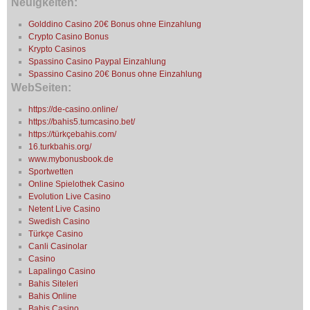
Neuigkeiten:
Golddino Casino 20€ Bonus ohne Einzahlung
Crypto Casino Bonus
Krypto Casinos
Spassino Casino Paypal Einzahlung
Spassino Casino 20€ Bonus ohne Einzahlung
WebSeiten:
https://de-casino.online/
https://bahis5.tumcasino.bet/
https://türkçebahis.com/
16.turkbahis.org/
www.mybonusbook.de
Sportwetten
Online Spielothek Casino
Evolution Live Casino
Netent Live Casino
Swedish Casino
Türkçe Casino
Canli Casinolar
Casino
Lapalingo Casino
Bahis Siteleri
Bahis Online
Bahis Casino