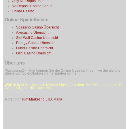
Only No Deposit Bonus
No Deposit Casino Bonus
Online Casino
Online Spielotheken
Spassino Casino Übersicht
Axecasino Übersicht
Slot Wolf Casino Übersicht
Energy Casino Übersicht
LVbet Casino Übersicht
Oshi Casino Übersicht
Über uns
Playcasino24 - Hier können Sie die Online Casinos finden, wo Sie gleiche
Spiele von Spielotheken online spielen können.
WARNUNG:
Glücksspiele können Süchtig machen. Die Teilnahme unter 18
Jahren ist gesetzlich verboten.
A brand of
Tum Marketing LTD, Malta