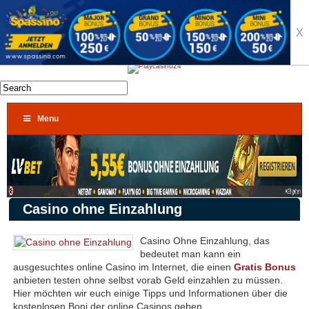
X
Menu
Casino ohne Einzahlung
Casino Ohne Einzahlung, das
bedeutet man kann ein
ausgesuchtes online Casino im Internet, die einen
Gratis Bonus
anbieten testen ohne selbst vorab Geld einzahlen zu müssen.
Hier möchten wir euch einige Tipps und Informationen über die
kostenlosen Boni der online Casinos geben.