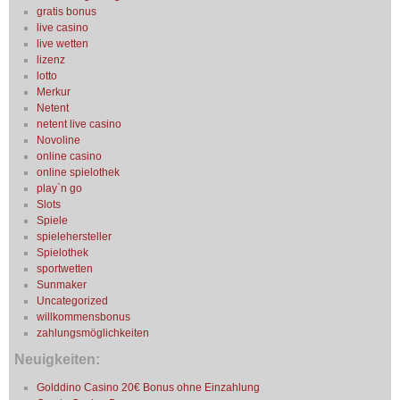
gratis bonus
live casino
live wetten
lizenz
lotto
Merkur
Netent
netent live casino
Novoline
online casino
online spielothek
play`n go
Slots
Spiele
spielehersteller
Spielothek
sportwetten
Sunmaker
Uncategorized
willkommensbonus
zahlungsmöglichkeiten
Neuigkeiten:
Golddino Casino 20€ Bonus ohne Einzahlung