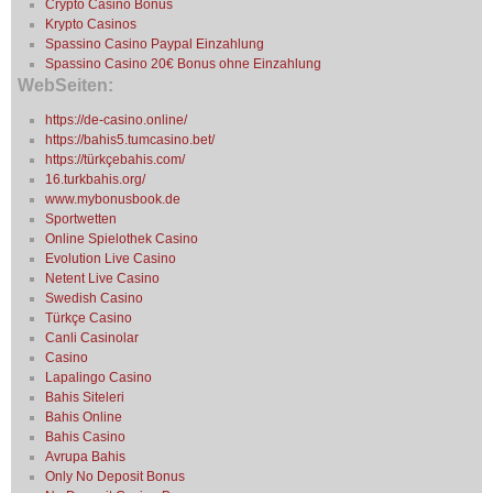
Crypto Casino Bonus
Krypto Casinos
Spassino Casino Paypal Einzahlung
Spassino Casino 20€ Bonus ohne Einzahlung
WebSeiten:
https://de-casino.online/
https://bahis5.tumcasino.bet/
https://türkçebahis.com/
16.turkbahis.org/
www.mybonusbook.de
Sportwetten
Online Spielothek Casino
Evolution Live Casino
Netent Live Casino
Swedish Casino
Türkçe Casino
Canli Casinolar
Casino
Lapalingo Casino
Bahis Siteleri
Bahis Online
Bahis Casino
Avrupa Bahis
Only No Deposit Bonus