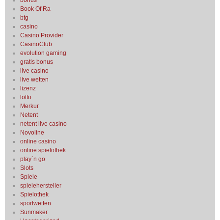
bonus
Book Of Ra
btg
casino
Casino Provider
CasinoClub
evolution gaming
gratis bonus
live casino
live wetten
lizenz
lotto
Merkur
Netent
netent live casino
Novoline
online casino
online spielothek
play`n go
Slots
Spiele
spielehersteller
Spielothek
sportwetten
Sunmaker