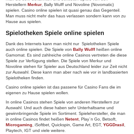
Herstellern
Merkur
, Bally Wulff und Novoline (Novomatic)
spielen. Casino online spielen ist quasi genau das Gegenteil.
Man muss nicht mehr das haus verlassen sondern kann von zu
Hause aus spielen.
Spielotheken Spiele online spielen
Dank des Internets kann man nicht nur Spielotheken Spiele
auch online spielen. Die Spiele von
Bally Wulff
heißen online
Gamomat. Es sind zahlreiche online Casinos vertreten die diese
Spiele zur Verfügung stellen. Die Spiele von Merkur und
Novoline stehen für Spieler aus Deutschland leider zur Zeit nicht
zur Auswahl. Diese kann man aber nach wie vor in landbasierten
Spielotheken finden.
Casino online spielen ist das passene für Casino Fans die im
eigenen zu Hause spielen wollen.
In online Casinos stehen Spiele von anderen Herstellern zur
Auswahl. Und auch diese haben sehr Unterhaltsame und
gewinnbringende Spiele im Sortiment. Spielehersteller, die man
in online Casinos findet heißen
Netent
, Play`n Go, Betsoft,
Microgaming
, iSoftbet, Quickspin, Game Art, EGT,
YGGDrasil
,
Playtech, IGT und viele weitere.