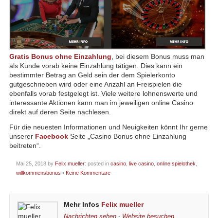
Gratis Bonus ohne Einzahlung
, bei diesem Bonus muss man
als Kunde vorab keine Einzahlung tätigen. Dies kann ein
bestimmter Betrag an Geld sein der dem Spielerkonto
gutgeschrieben wird oder eine Anzahl an Freispielen die
ebenfalls vorab festgelegt ist. Viele weitere lohnenswerte und
interessante Aktionen kann man im jeweiligen online Casino
direkt auf deren Seite nachlesen.
Für die neuesten Informationen und Neuigkeiten könnt Ihr gerne
unserer
Facebook
Seite „Casino Bonus ohne Einzahlung
beitreten“.
Mai 25, 2018 by
Felix mueller
: posted in
casino
,
live casino
,
online spielothek
,
willkommensbonus
•
Keine Kommentare
Mehr Infos
Felix mueller
Nachrichten sehen
-
Website besuchen