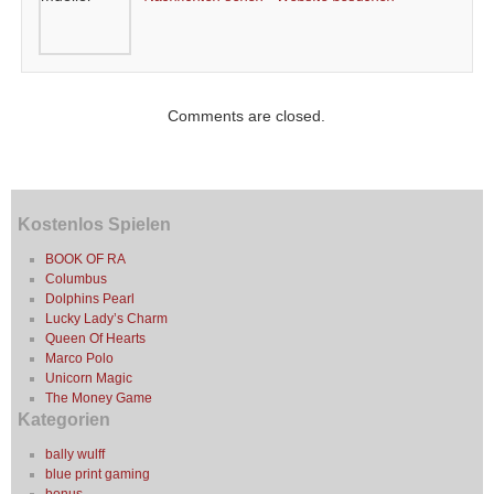
Comments are closed.
Kostenlos Spielen
BOOK OF RA
Columbus
Dolphins Pearl
Lucky Lady’s Charm
Queen Of Hearts
Marco Polo
Unicorn Magic
The Money Game
Kategorien
bally wulff
blue print gaming