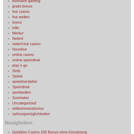
evolution gaming
gratis bonus
live casino
live wetten
lizenz
lotto
Merkur
Netent
netent live casino
Novoline
online casino
online spielothek
play`n go
Slots
Spiele
spielehersteller
Spielothek
sportwetten
Sunmaker
Uncategorized
willkommensbonus
zahlungsmöglichkeiten
Neuigkeiten:
Golddino Casino 20€ Bonus ohne Einzahlung