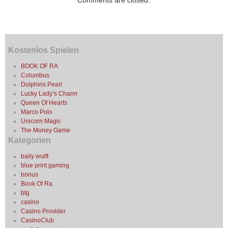
Comments are closed.
Kostenlos Spielen
BOOK OF RA
Columbus
Dolphins Pearl
Lucky Lady’s Charm
Queen Of Hearts
Marco Polo
Unicorn Magic
The Money Game
Kategorien
bally wulff
blue print gaming
bonus
Book Of Ra
btg
casino
Casino Provider
CasinoClub