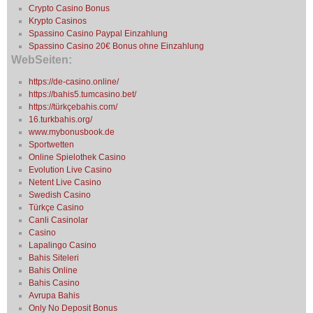
Crypto Casino Bonus
Krypto Casinos
Spassino Casino Paypal Einzahlung
Spassino Casino 20€ Bonus ohne Einzahlung
WebSeiten:
https://de-casino.online/
https://bahis5.tumcasino.bet/
https://türkçebahis.com/
16.turkbahis.org/
www.mybonusbook.de
Sportwetten
Online Spielothek Casino
Evolution Live Casino
Netent Live Casino
Swedish Casino
Türkçe Casino
Canli Casinolar
Casino
Lapalingo Casino
Bahis Siteleri
Bahis Online
Bahis Casino
Avrupa Bahis
Only No Deposit Bonus