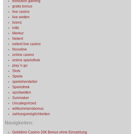
evolution gaming
gratis bonus
live casino
live wetten
lizenz
lotto
Merkur
Netent
netent live casino
Novoline
online casino
online spielothek
play`n go
Slots
Spiele
spielehersteller
Spielothek
sportwetten
Sunmaker
Uncategorized
willkommensbonus
zahlungsmöglichkeiten
Neuigkeiten:
Golddino Casino 20€ Bonus ohne Einzahlung