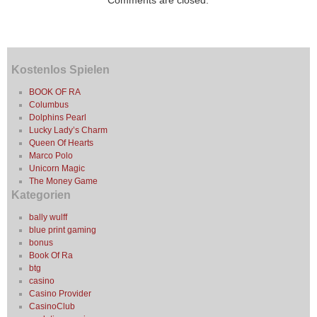
Comments are closed.
Kostenlos Spielen
BOOK OF RA
Columbus
Dolphins Pearl
Lucky Lady’s Charm
Queen Of Hearts
Marco Polo
Unicorn Magic
The Money Game
Kategorien
bally wulff
blue print gaming
bonus
Book Of Ra
btg
casino
Casino Provider
CasinoClub