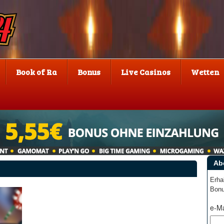
Book of Ra
Bonus
Live Casinos
Wetten
Ab
Erha
Bonu