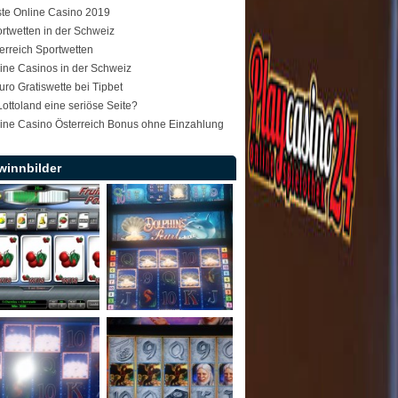
te Online Casino 2019
rtwetten in der Schweiz
erreich Sportwetten
ine Casinos in der Schweiz
uro Gratiswette bei Tipbet
 Lottoland eine seriöse Seite?
ine Casino Österreich Bonus ohne Einzahlung
winnbilder