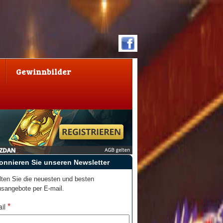
Gewinnbilder
onnieren Sie unseren Newsletter
lten Sie die neuesten und besten
sangebote per E-mail.