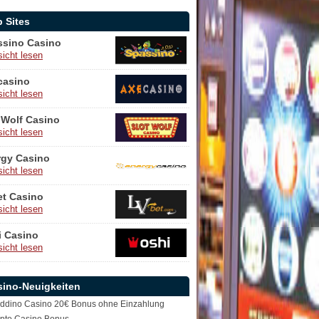
 Sites
ssino Casino
icht lesen
casino
icht lesen
 Wolf Casino
icht lesen
rgy Casino
icht lesen
et Casino
icht lesen
i Casino
icht lesen
sino-Neuigkeiten
ddino Casino 20€ Bonus ohne Einzahlung