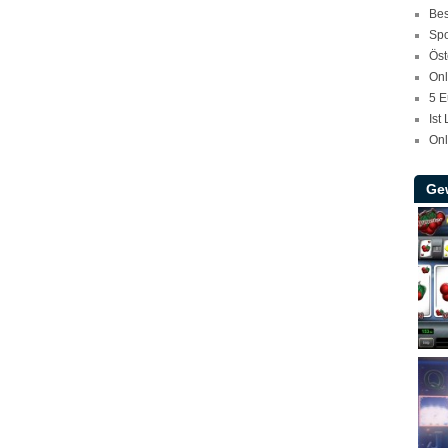
Bes
Spo
Öst
Onl
5 E
Ist
Onl
Ge