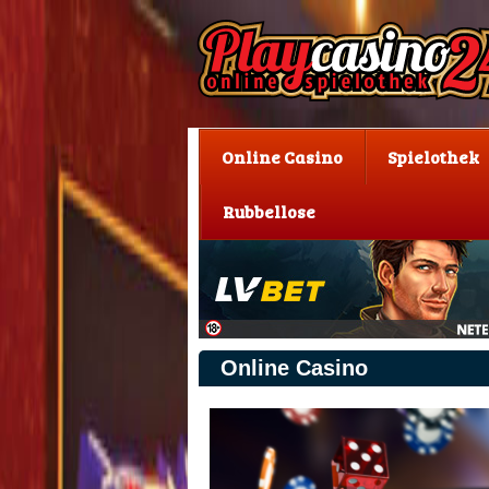
Online Casino
Spielothek
Rubbellose
Online Casino