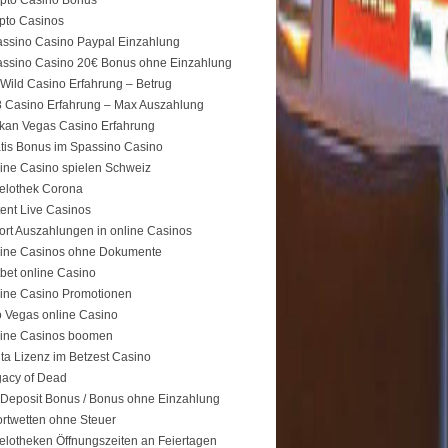
pto Casino Bonus
pto Casinos
ssino Casino Paypal Einzahlung
ssino Casino 20€ Bonus ohne Einzahlung
Wild Casino Erfahrung – Betrug
 Casino Erfahrung – Max Auszahlung
kan Vegas Casino Erfahrung
tis Bonus im Spassino Casino
ine Casino spielen Schweiz
elothek Corona
ent Live Casinos
ort Auszahlungen in online Casinos
ine Casinos ohne Dokumente
bet online Casino
ine Casino Promotionen
 Vegas online Casino
ine Casinos boomen
ta Lizenz im Betzest Casino
acy of Dead
Deposit Bonus / Bonus ohne Einzahlung
rtwetten ohne Steuer
elotheken Öffnungszeiten an Feiertagen