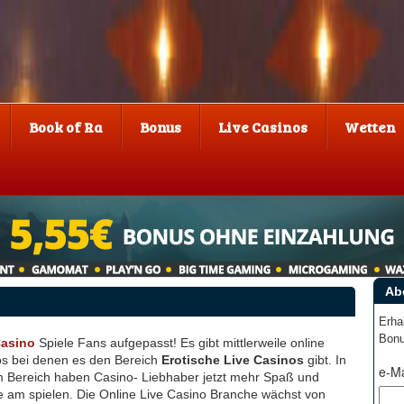
Book of Ra
Bonus
Live Casinos
Wetten
Ab
Erha
Bonu
Casino
Spiele Fans aufgepasst! Es gibt mittlerweile online
s bei denen es den Bereich
Erotische Live Casinos
gibt. In
 Bereich haben Casino- Liebhaber jetzt mehr Spaß und
 am spielen. Die Online Live Casino Branche wächst von