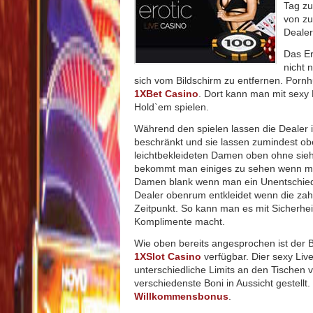
Tag zu
von zu
Dealer
Das Er
nicht 
sich vom Bildschirm zu entfernen. Pornh
1XBet Casino
. Dort kann man mit sexy 
Hold`em spielen.
Während den spielen lassen die Dealer im
beschränkt und sie lassen zumindest ob
leichtbekleideten Damen oben ohne sieht 
bekommt man einiges zu sehen wenn man 
Damen blank wenn man ein Unentschiede
Dealer obenrum entkleidet wenn die zah
Zeitpunkt. So kann man es mit Sicherhe
Komplimente macht.
Wie oben bereits angesprochen ist der 
1XSlot Casino
verfügbar. Dier sexy Live
unterschiedliche Limits an den Tischen
verschiedenste Boni in Aussicht gestellt
Willkommensbonus
.