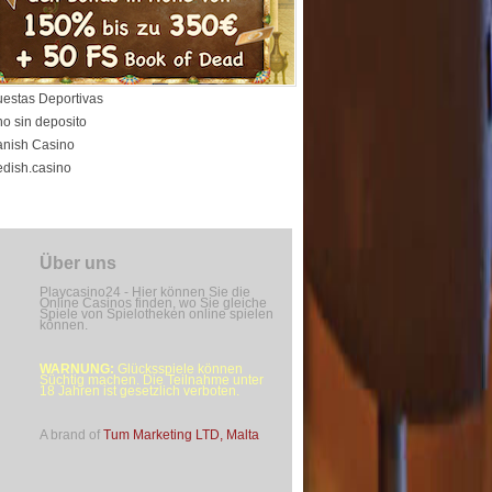
estas Deportivas
o sin deposito
nish Casino
dish.casino
Über uns
Playcasino24 - Hier können Sie die
Online Casinos finden, wo Sie gleiche
Spiele von Spielotheken online spielen
können.
WARNUNG:
Glücksspiele können
Süchtig machen. Die Teilnahme unter
18 Jahren ist gesetzlich verboten.
A brand of
Tum Marketing LTD, Malta