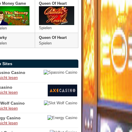
e Money Game
Queen Of Heart
Spielen
elen
arky
Queen Of Heart
elen
Spielen
 Sites
ssino Casino
icht lesen
casino
icht lesen
 Wolf Casino
icht lesen
rgy Casino
icht lesen