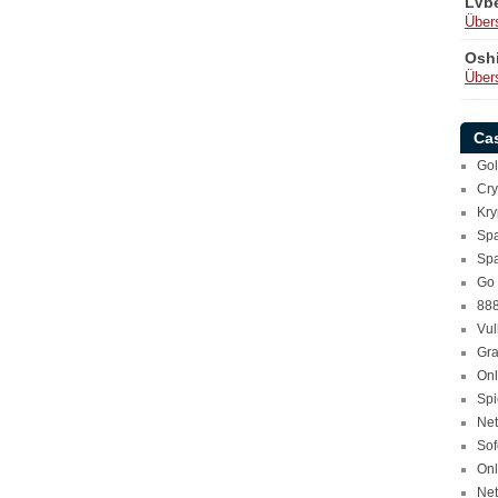
LVb
Übers
Osh
Übers
Ca
Gol
Cry
Kry
Spa
Spa
Go 
888
Vul
Gra
Onl
Spi
Net
Sof
Onl
Net