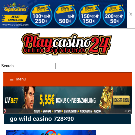
X
Menu
go wild casino 728×90