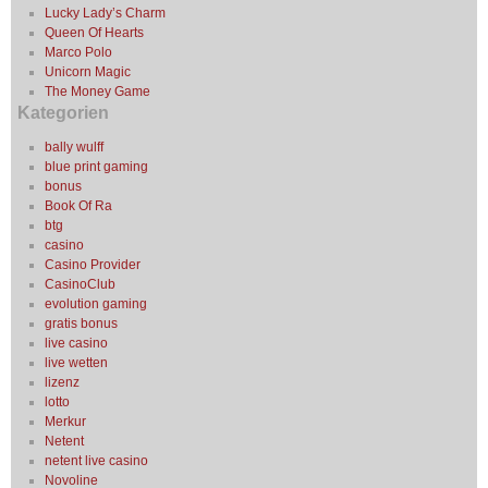
Lucky Lady’s Charm
Queen Of Hearts
Marco Polo
Unicorn Magic
The Money Game
Kategorien
bally wulff
blue print gaming
bonus
Book Of Ra
btg
casino
Casino Provider
CasinoClub
evolution gaming
gratis bonus
live casino
live wetten
lizenz
lotto
Merkur
Netent
netent live casino
Novoline