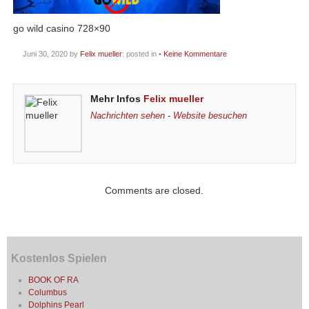
go wild casino 728×90
Juni 30, 2020 by
Felix mueller
: posted in •
Keine Kommentare
Mehr Infos
Felix mueller
Nachrichten sehen
-
Website besuchen
Comments are closed.
Kostenlos Spielen
BOOK OF RA
Columbus
Dolphins Pearl