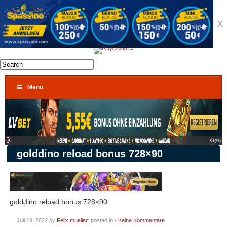
X
Menu
golddino reload bonus 728×90
golddino reload bonus 728×90
Juli 19, 2022 by
Felix mueller
: posted in •
Keine Kommentare