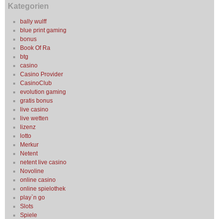
Kategorien
bally wulff
blue print gaming
bonus
Book Of Ra
btg
casino
Casino Provider
CasinoClub
evolution gaming
gratis bonus
live casino
live wetten
lizenz
lotto
Merkur
Netent
netent live casino
Novoline
online casino
online spielothek
play`n go
Slots
Spiele