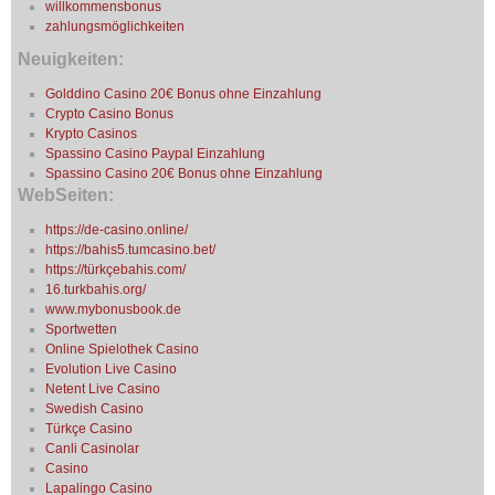
willkommensbonus
zahlungsmöglichkeiten
Neuigkeiten:
Golddino Casino 20€ Bonus ohne Einzahlung
Crypto Casino Bonus
Krypto Casinos
Spassino Casino Paypal Einzahlung
Spassino Casino 20€ Bonus ohne Einzahlung
WebSeiten:
https://de-casino.online/
https://bahis5.tumcasino.bet/
https://türkçebahis.com/
16.turkbahis.org/
www.mybonusbook.de
Sportwetten
Online Spielothek Casino
Evolution Live Casino
Netent Live Casino
Swedish Casino
Türkçe Casino
Canli Casinolar
Casino
Lapalingo Casino