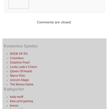
Comments are closed.
Kostenlos Spielen
BOOK OF RA
Columbus
Dolphins Pearl
Lucky Lady’s Charm
Queen Of Hearts
Marco Polo
Unicorn Magic
The Money Game
Kategorien
bally wulff
blue print gaming
bonus