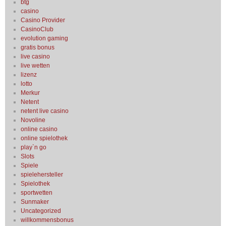
btg
casino
Casino Provider
CasinoClub
evolution gaming
gratis bonus
live casino
live wetten
lizenz
lotto
Merkur
Netent
netent live casino
Novoline
online casino
online spielothek
play`n go
Slots
Spiele
spielehersteller
Spielothek
sportwetten
Sunmaker
Uncategorized
willkommensbonus