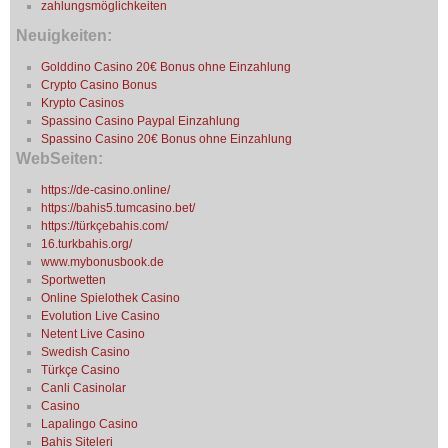
zahlungsmöglichkeiten
Neuigkeiten:
Golddino Casino 20€ Bonus ohne Einzahlung
Crypto Casino Bonus
Krypto Casinos
Spassino Casino Paypal Einzahlung
Spassino Casino 20€ Bonus ohne Einzahlung
WebSeiten:
https://de-casino.online/
https://bahis5.tumcasino.bet/
https://türkçebahis.com/
16.turkbahis.org/
www.mybonusbook.de
Sportwetten
Online Spielothek Casino
Evolution Live Casino
Netent Live Casino
Swedish Casino
Türkçe Casino
Canli Casinolar
Casino
Lapalingo Casino
Bahis Siteleri