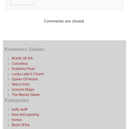
Comments are closed.
Kostenlos Spielen
BOOK OF RA
Columbus
Dolphins Pearl
Lucky Lady’s Charm
Queen Of Hearts
Marco Polo
Unicorn Magic
The Money Game
Kategorien
bally wulff
blue print gaming
bonus
Book Of Ra