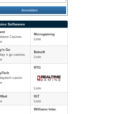
sino Softwares
ent
Microgaming
Liste
te
y'n Go
Betsoft
Liste
te
RTG
ayTech
te
Liste
ftbet
IGT
te
Liste
Williams Inter.