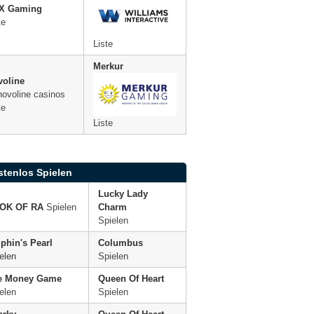
X Gaming
te
Liste
Merkur
voline
te
Liste
stenlos Spielen
Lucky Lady
OK OF RA
Spielen
Charm
Spielen
phin's Pearl
Columbus
elen
Spielen
e Money Game
Queen Of Heart
elen
Spielen