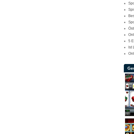
Spo
Spi
Bes
Spo
Öst
Onl
5 E
Ist
Onl
Ge