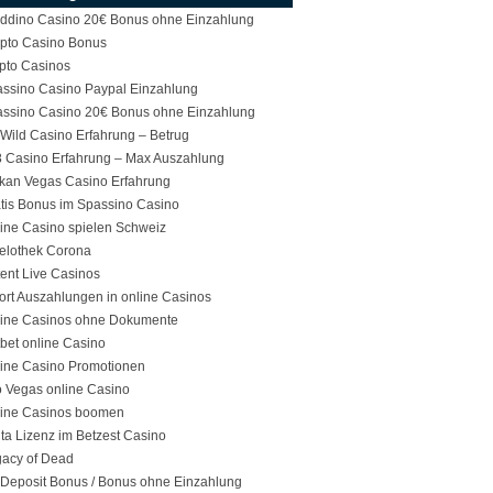
ddino Casino 20€ Bonus ohne Einzahlung
pto Casino Bonus
pto Casinos
ssino Casino Paypal Einzahlung
ssino Casino 20€ Bonus ohne Einzahlung
Wild Casino Erfahrung – Betrug
 Casino Erfahrung – Max Auszahlung
kan Vegas Casino Erfahrung
tis Bonus im Spassino Casino
ine Casino spielen Schweiz
elothek Corona
ent Live Casinos
ort Auszahlungen in online Casinos
ine Casinos ohne Dokumente
bet online Casino
ine Casino Promotionen
 Vegas online Casino
ine Casinos boomen
ta Lizenz im Betzest Casino
acy of Dead
Deposit Bonus / Bonus ohne Einzahlung