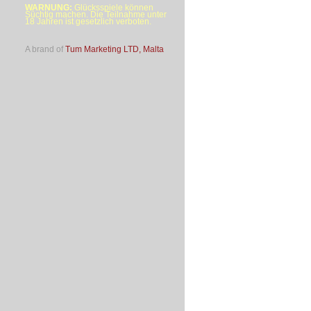
WARNUNG:
Glücksspiele können
Süchtig machen. Die Teilnahme unter
18 Jahren ist gesetzlich verboten.
A brand of
Tum Marketing LTD, Malta