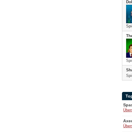
Dol
Spi
Th
Spi
Sh
Spi
Top
Spa
Übers
Axe
Übers