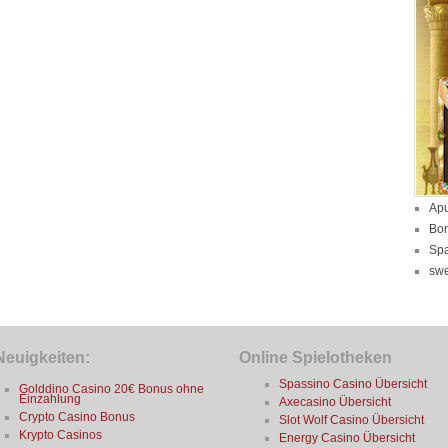
Apu
Bon
Spa
swe
Neuigkeiten:
Online Spielotheken
Spassino Casino Übersicht
Golddino Casino 20€ Bonus ohne
Einzahlung
Axecasino Übersicht
Crypto Casino Bonus
Slot Wolf Casino Übersicht
Krypto Casinos
Energy Casino Übersicht