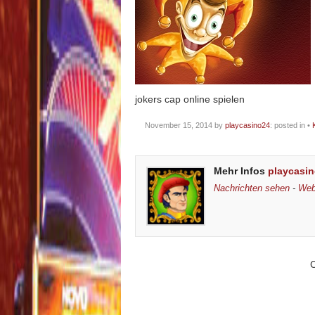
jokers cap online spielen
November 15, 2014 by
playcasino24
: posted in •
Mehr Infos
playcasi
Nachrichten sehen
-
Web
C