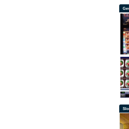
Ge
Slo