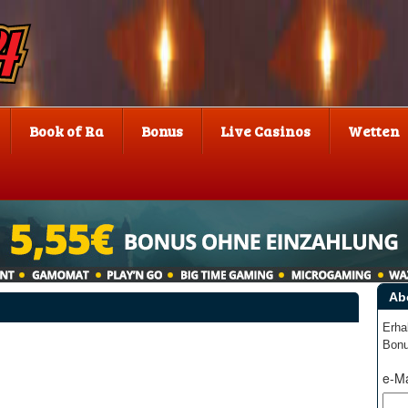
Book of Ra
Bonus
Live Casinos
Wetten
Ab
Erha
Bonu