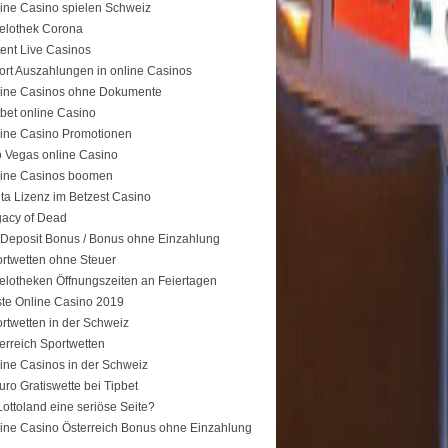
ine Casino spielen Schweiz
elothek Corona
ent Live Casinos
ort Auszahlungen in online Casinos
ine Casinos ohne Dokumente
bet online Casino
ine Casino Promotionen
 Vegas online Casino
ine Casinos boomen
ta Lizenz im Betzest Casino
acy of Dead
Deposit Bonus / Bonus ohne Einzahlung
rtwetten ohne Steuer
elotheken Öffnungszeiten an Feiertagen
te Online Casino 2019
rtwetten in der Schweiz
erreich Sportwetten
ine Casinos in der Schweiz
uro Gratiswette bei Tipbet
 Lottoland eine seriöse Seite?
ine Casino Österreich Bonus ohne Einzahlung