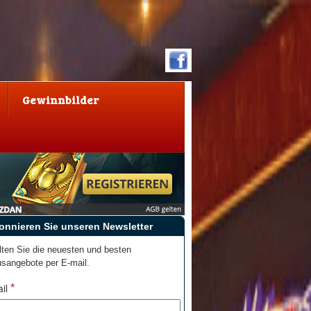
Gewinnbilder
onnieren Sie unseren Newsletter
lten Sie die neuesten und besten
sangebote per E-mail.