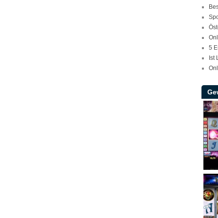
Bes
Spo
Öst
Onl
5 E
Ist
Onl
Ge