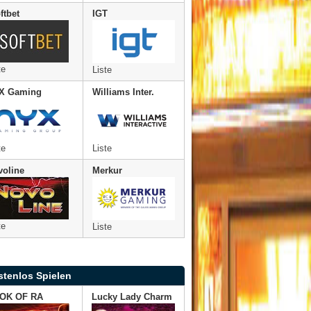
ftbet
IGT
te
Liste
X Gaming
Williams Inter.
te
Liste
voline
Merkur
te
Liste
stenlos Spielen
OK OF RA
Lucky Lady Charm