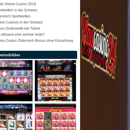
te Online Casino 2019
rtwetten in der Schweiz
erreich Sportwetten
ine Casinos in der Schweiz
uro Gratiswette bei Tipbet
 Lottoland eine seriöse Seite?
ine Casino Österreich Bonus ohne Einzahlung
winnbilder