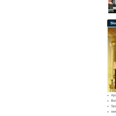
Slo
Apu
Bon
Spa
swe