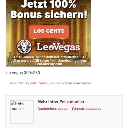
leo vegas 300×250
Juli 4, 2019 by
Felix mueller
: posted in •
Keine Kommentare
Mehr Infos
Felix mueller
Nachrichten sehen
-
Website besuchen