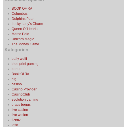
BOOK OF RA
Columbus
Dolphins Pearl
Lucky Lady’s Charm
Queen Of Hearts
Marco Polo
Unicorn Magic
The Money Game
Kategorien
bally wulff
blue print gaming
bonus
Book Of Ra
btg
casino
Casino Provider
CasinoClub
evolution gaming
gratis bonus
live casino
live wetten
lizenz
lotto