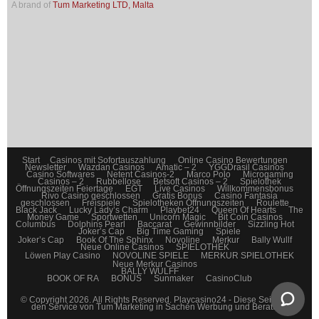
A brand of
Tum Marketing LTD, Malta
Start
Casinos mit Sofortauszahlung
Online Casino Bewertungen
Newsletter
Wazdan Casinos
Amatic – 2
YGGDrasil Casinos
Casino Softwares
Netent Casinos-2
Marco Polo
Microgaming
Casinos – 2
Rubbellose
Betsoft Casinos – 2
Spielothek
Öffnungszeiten Feiertage
EGT
Live Casinos
Willkommensbonus
Rivo Casino geschlossen
Gratis Bonus
Casino Fantasia
geschlossen
Freispiele
Spielotheken Öffnungszeiten
Roulette
Black Jack
Lucky Lady’s Charm
Playbet24
Queen Of Hearts
The
Money Game
Sportwetten
Unicorn Magic
Bit Coin Casinos
Columbus
Dolphins Pearl
Baccarat
Gewinnbilder
Sizzling Hot
Joker’s Cap
Big Time Gaming
Spiele
Joker’s Cap
Book Of The Sphinx
Novoline
Merkur
Bally Wullf
Neue Online Casinos
SPIELOTHEK
Löwen Play Casino
NOVOLINE SPIELE
MERKUR SPIELOTHEK
Neue Merkur Casinos
BALLY WULFF
BOOK OF RA
BONUS
Sunmaker
CasinoClub
© Copyright 2026. All Rights Reserved.
Playcasino24
- Diese Seite nutzt
den Service von
Tum Marketing
in Sachen Werbung und Beratung