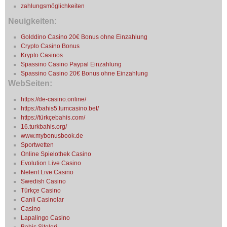
zahlungsmöglichkeiten
Neuigkeiten:
Golddino Casino 20€ Bonus ohne Einzahlung
Crypto Casino Bonus
Krypto Casinos
Spassino Casino Paypal Einzahlung
Spassino Casino 20€ Bonus ohne Einzahlung
WebSeiten:
https://de-casino.online/
https://bahis5.tumcasino.bet/
https://türkçebahis.com/
16.turkbahis.org/
www.mybonusbook.de
Sportwetten
Online Spielothek Casino
Evolution Live Casino
Netent Live Casino
Swedish Casino
Türkçe Casino
Canli Casinolar
Casino
Lapalingo Casino