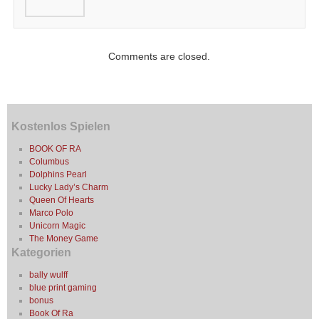
Comments are closed.
Kostenlos Spielen
BOOK OF RA
Columbus
Dolphins Pearl
Lucky Lady’s Charm
Queen Of Hearts
Marco Polo
Unicorn Magic
The Money Game
Kategorien
bally wulff
blue print gaming
bonus
Book Of Ra