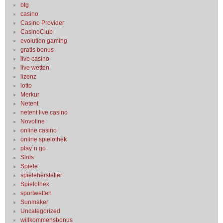
btg
casino
Casino Provider
CasinoClub
evolution gaming
gratis bonus
live casino
live wetten
lizenz
lotto
Merkur
Netent
netent live casino
Novoline
online casino
online spielothek
play`n go
Slots
Spiele
spielehersteller
Spielothek
sportwetten
Sunmaker
Uncategorized
willkommensbonus