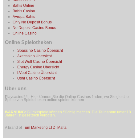
Bahis Siteleri
Bahis Online
Bahis Casino
Avrupa Bahis
Only No Deposit Bonus
No Deposit Casino Bonus
Online Casino
Online Spielotheken
Spassino Casino Übersicht
Axecasino Übersicht
Slot Wolf Casino Übersicht
Energy Casino Übersicht
LVbet Casino Übersicht
Oshi Casino Übersicht
Über uns
Playcasino24 - Hier können Sie die Online Casinos finden, wo Sie gleiche
Spiele von Spielotheken online spielen können.
WARNUNG:
Glücksspiele können Süchtig machen. Die Teilnahme unter 18
Jahren ist gesetzlich verboten.
A brand of
Tum Marketing LTD, Malta