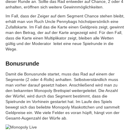
dieser Runde an. Sollte das Rad entweder auf Chance, 2 oder 4
anhalten, eröffnen sich weitere Gewinnmöglichkeiten.
Im Fall, dass der Zeiger auf dem Segment Chance stehen bleibt,
erhält man von Ruch Uncle Pennybags höchstpersönlich eine
Zufallskarte. Im Fall das die Karte einen Geldpreis zeigt, gewinnt
man den Betrag, der auf der Karte angezeigt wird. Für den Fall,
dass die Karte einen Multiplikator zeigt, bleiben alle Wetten
gültig und der Moderator leitet eine neue Spielrunde in die
Wege.
Bonusrunde
Damit die Bonusrunde startet, muss das Rad auf einem der
Segmente (2 oder 4-Rolls) anhalten. Selbstverständlich muss
man vorher darauf gesetzt haben. Anschließend wird man zu
den bekannten Monopoly Brettspiel weitergeleitet. Die Anzahl
der Würfel, wird durch das Segment bestimmt, dass die
Spielrunde im Vorhinein gestartet hat. Im Laufe des Spiels
bewegt sich das beliebte Monopoly Maskottchen und sammelt
Geldpreise ein. Wie viele Felder es voran hüpft, hängt von der
Gesamt-Augenzahl der Würfe ab.