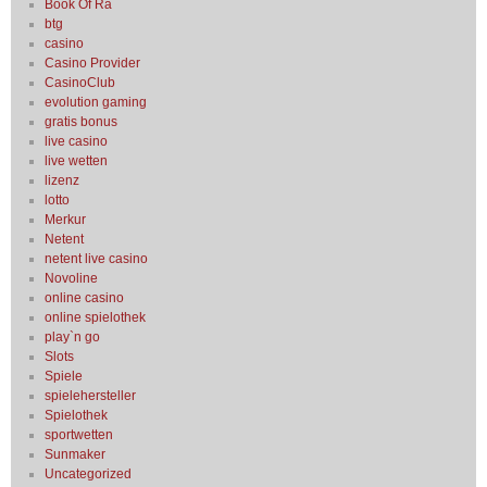
Book Of Ra
btg
casino
Casino Provider
CasinoClub
evolution gaming
gratis bonus
live casino
live wetten
lizenz
lotto
Merkur
Netent
netent live casino
Novoline
online casino
online spielothek
play`n go
Slots
Spiele
spielehersteller
Spielothek
sportwetten
Sunmaker
Uncategorized