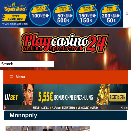
X
Menu
Monopoly