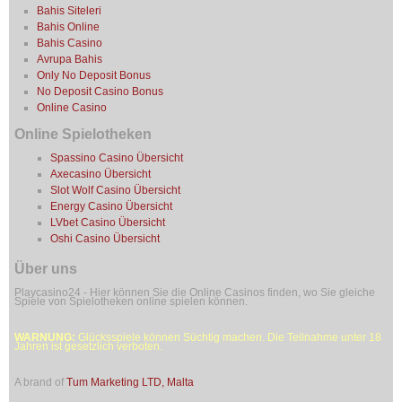
Bahis Siteleri
Bahis Online
Bahis Casino
Avrupa Bahis
Only No Deposit Bonus
No Deposit Casino Bonus
Online Casino
Online Spielotheken
Spassino Casino Übersicht
Axecasino Übersicht
Slot Wolf Casino Übersicht
Energy Casino Übersicht
LVbet Casino Übersicht
Oshi Casino Übersicht
Über uns
Playcasino24 - Hier können Sie die Online Casinos finden, wo Sie gleiche
Spiele von Spielotheken online spielen können.
WARNUNG:
Glücksspiele können Süchtig machen. Die Teilnahme unter 18
Jahren ist gesetzlich verboten.
A brand of
Tum Marketing LTD, Malta