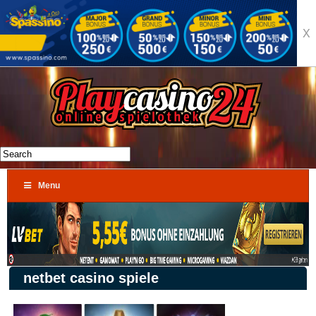
X
Menu
netbet casino spiele