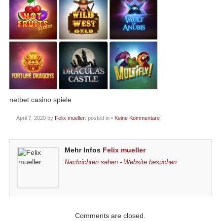
netbet casino spiele
April 7, 2020 by
Felix mueller
: posted in •
Keine Kommentare
Mehr Infos
Felix mueller
Nachrichten sehen
-
Website besuchen
Comments are closed.