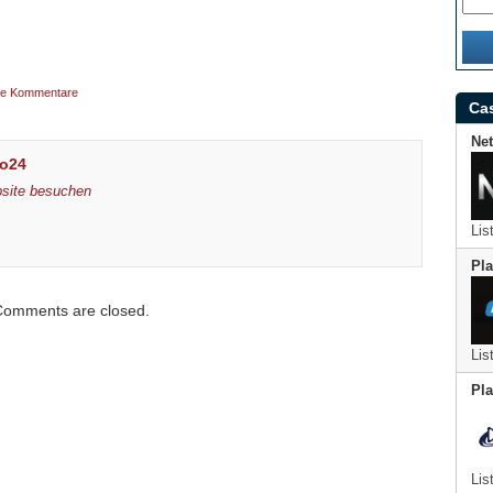
ne Kommentare
Ca
Net
no24
site besuchen
Lis
Pla
omments are closed.
Lis
Pl
Lis