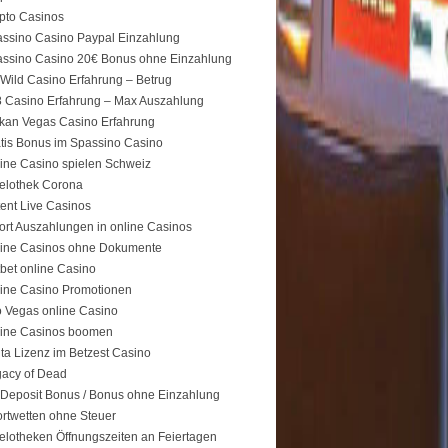
pto Casinos
ssino Casino Paypal Einzahlung
ssino Casino 20€ Bonus ohne Einzahlung
Wild Casino Erfahrung – Betrug
 Casino Erfahrung – Max Auszahlung
kan Vegas Casino Erfahrung
tis Bonus im Spassino Casino
ine Casino spielen Schweiz
elothek Corona
ent Live Casinos
ort Auszahlungen in online Casinos
ine Casinos ohne Dokumente
bet online Casino
ine Casino Promotionen
 Vegas online Casino
ine Casinos boomen
ta Lizenz im Betzest Casino
acy of Dead
Deposit Bonus / Bonus ohne Einzahlung
rtwetten ohne Steuer
elotheken Öffnungszeiten an Feiertagen