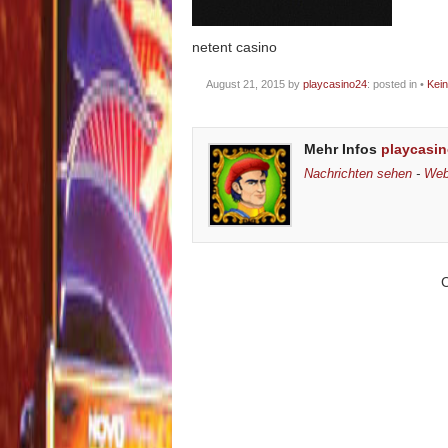
netent casino
August 21, 2015 by
playcasino24
: posted in •
Kei
Mehr Infos
playcasi
Nachrichten sehen
-
Web
C