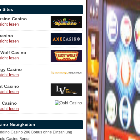
 Sites
ssino Casino
icht lesen
casino
icht lesen
 Wolf Casino
icht lesen
rgy Casino
icht lesen
et Casino
icht lesen
i Casino
icht lesen
sino-Neuigkeiten
ddino Casino 20€ Bonus ohne Einzahlung
pto Casino Bonus