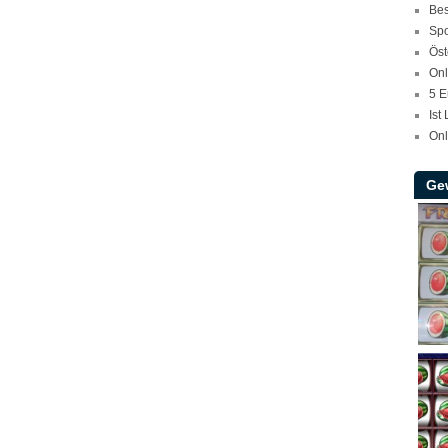
Bes
Spo
Öst
Onl
5 E
Ist
Onl
Ge