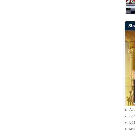
Slo
Apu
Bon
Spa
swe