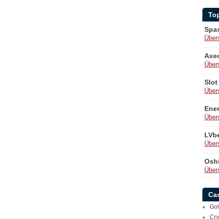
Top
Spa
Übers
Axe
Übers
Slot
Übers
Ene
Übers
LVb
Übers
Osh
Übers
Ca
Gol
Cry