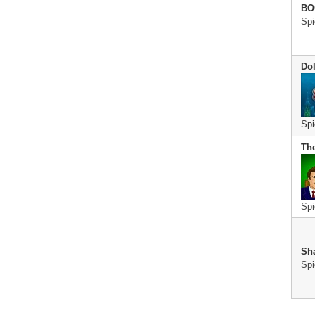
BO
Spi
Dol
Spi
Th
Spi
Sh
Spi