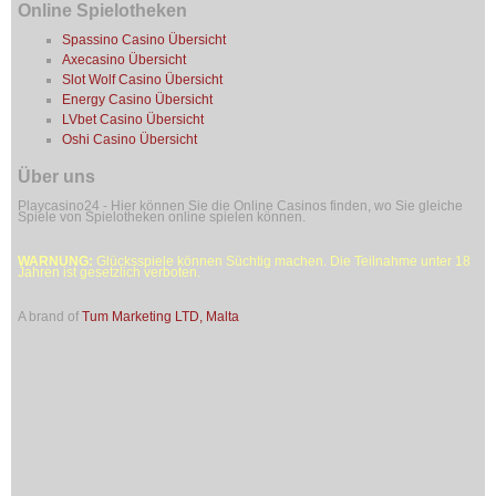
Online Spielotheken
Spassino Casino Übersicht
Axecasino Übersicht
Slot Wolf Casino Übersicht
Energy Casino Übersicht
LVbet Casino Übersicht
Oshi Casino Übersicht
Über uns
Playcasino24 - Hier können Sie die Online Casinos finden, wo Sie gleiche
Spiele von Spielotheken online spielen können.
WARNUNG:
Glücksspiele können Süchtig machen. Die Teilnahme unter 18
Jahren ist gesetzlich verboten.
A brand of
Tum Marketing LTD, Malta