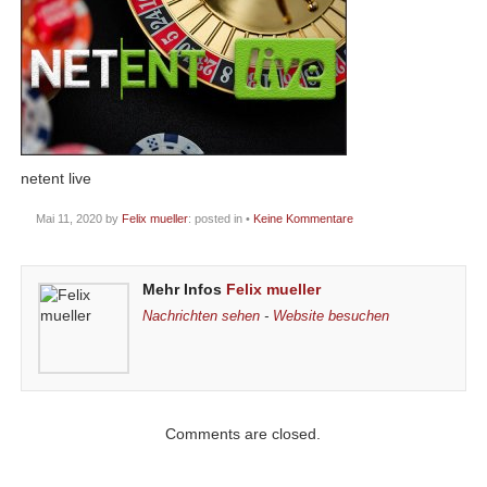
netent live
Mai 11, 2020 by
Felix mueller
: posted in •
Keine Kommentare
Mehr Infos
Felix mueller
Nachrichten sehen
-
Website besuchen
Comments are closed.