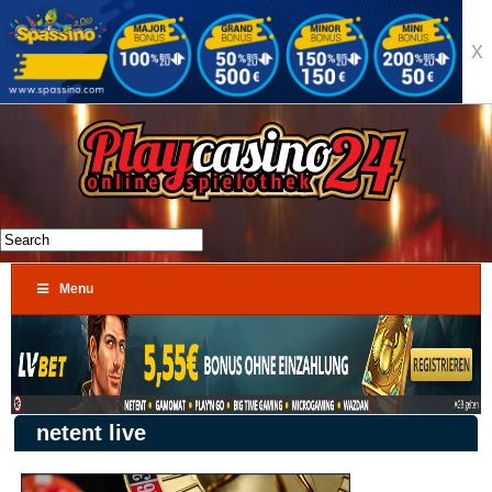
X
Menu
netent live