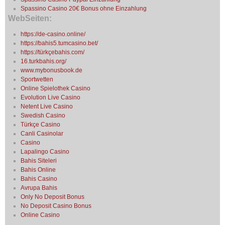
Spassino Casino 20€ Bonus ohne Einzahlung
WebSeiten:
https://de-casino.online/
https://bahis5.tumcasino.bet/
https://türkçebahis.com/
16.turkbahis.org/
www.mybonusbook.de
Sportwetten
Online Spielothek Casino
Evolution Live Casino
Netent Live Casino
Swedish Casino
Türkçe Casino
Canli Casinolar
Casino
Lapalingo Casino
Bahis Siteleri
Bahis Online
Bahis Casino
Avrupa Bahis
Only No Deposit Bonus
No Deposit Casino Bonus
Online Casino