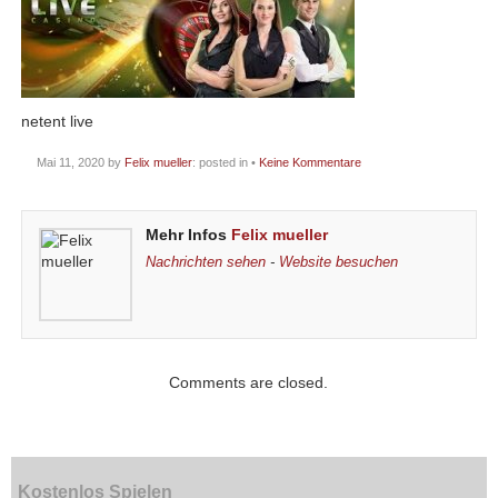
netent live
Mai 11, 2020 by
Felix mueller
: posted in •
Keine Kommentare
Mehr Infos
Felix mueller
Nachrichten sehen
-
Website besuchen
Comments are closed.
Kostenlos Spielen