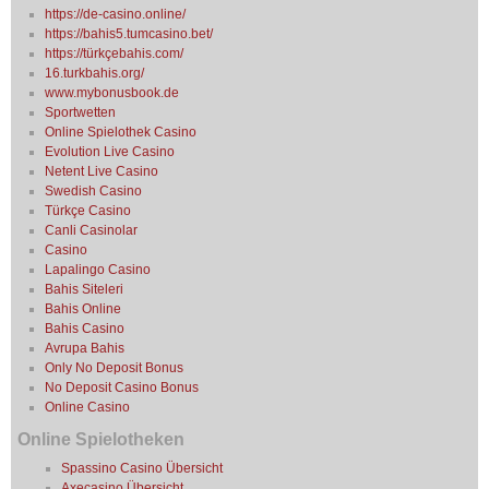
https://de-casino.online/
https://bahis5.tumcasino.bet/
https://türkçebahis.com/
16.turkbahis.org/
www.mybonusbook.de
Sportwetten
Online Spielothek Casino
Evolution Live Casino
Netent Live Casino
Swedish Casino
Türkçe Casino
Canli Casinolar
Casino
Lapalingo Casino
Bahis Siteleri
Bahis Online
Bahis Casino
Avrupa Bahis
Only No Deposit Bonus
No Deposit Casino Bonus
Online Casino
Online Spielotheken
Spassino Casino Übersicht
Axecasino Übersicht