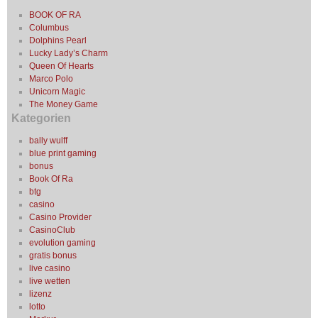
BOOK OF RA
Columbus
Dolphins Pearl
Lucky Lady’s Charm
Queen Of Hearts
Marco Polo
Unicorn Magic
The Money Game
Kategorien
bally wulff
blue print gaming
bonus
Book Of Ra
btg
casino
Casino Provider
CasinoClub
evolution gaming
gratis bonus
live casino
live wetten
lizenz
lotto