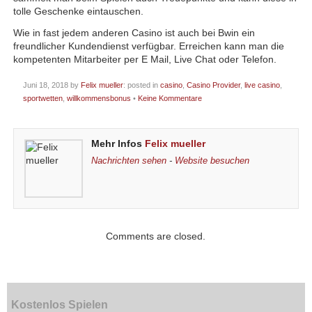
tolle Geschenke eintauschen.
Wie in fast jedem anderen Casino ist auch bei Bwin ein
freundlicher Kundendienst verfügbar. Erreichen kann man die
kompetenten Mitarbeiter per E Mail, Live Chat oder Telefon.
Juni 18, 2018 by
Felix mueller
: posted in
casino
,
Casino Provider
,
live casino
,
sportwetten
,
willkommensbonus
•
Keine Kommentare
Mehr Infos
Felix mueller
Nachrichten sehen
-
Website besuchen
Comments are closed.
Kostenlos Spielen