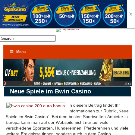
X
Menu
Neue Spiele im Bwin Casino
In diesem Beitrag findet Ihr
Informationen zur Rubrik „Neue
Spiele im Bwin Casino“. Bei dem besten Sportwetten-Anbieter in
Europa kann man auf der Webseite nicht nur auf viele
verschiedene Sportarten, Hunderennen, Pferderennen und viele
weitere Ereignisse tippen, sondern auch in dem Casino