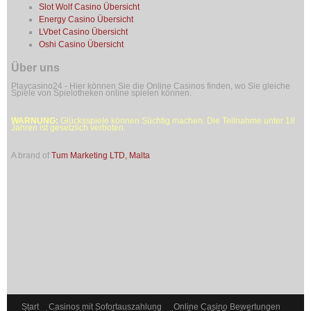
Slot Wolf Casino Übersicht
Energy Casino Übersicht
LVbet Casino Übersicht
Oshi Casino Übersicht
Über uns
Playcasino24 - Hier können Sie die Online Casinos finden, wo Sie gleiche
Spiele von Spielotheken online spielen können.
WARNUNG:
Glücksspiele können Süchtig machen. Die Teilnahme unter 18
Jahren ist gesetzlich verboten.
A brand of
Tum Marketing LTD, Malta
Start
Casinos mit Sofortauszahlung
Online Casino Bewertungen