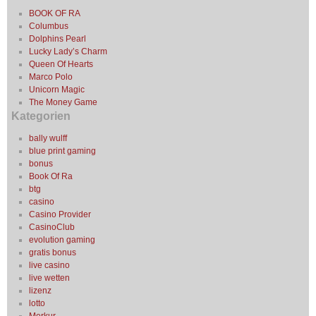
BOOK OF RA
Columbus
Dolphins Pearl
Lucky Lady’s Charm
Queen Of Hearts
Marco Polo
Unicorn Magic
The Money Game
Kategorien
bally wulff
blue print gaming
bonus
Book Of Ra
btg
casino
Casino Provider
CasinoClub
evolution gaming
gratis bonus
live casino
live wetten
lizenz
lotto