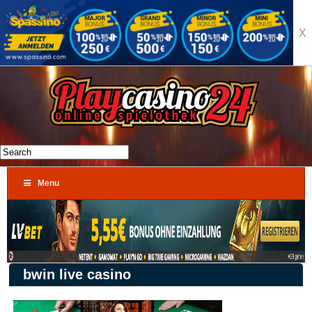
X
Menu
bwin live casino