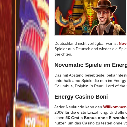
Deutschland nicht verfügbar war ist
Nov
Spieler aus Deutschland wieder die Spi
berichten.
Novomatic Spiele im Ener
Das mit Abstand beliebteste, bekanntest
unterhaltsame Spiele die nun im Energy 
Columbus, Dolphin `s Pearl, Lord of the
Energy Casino Boni
Jeder Neukunde kann den
Willkomme
200€ für die erste Einzahlung. Und alle d
einen
5€ Gratis Bonus ohne Einzahlu
nutzen um das Casino zu testen ohne vo