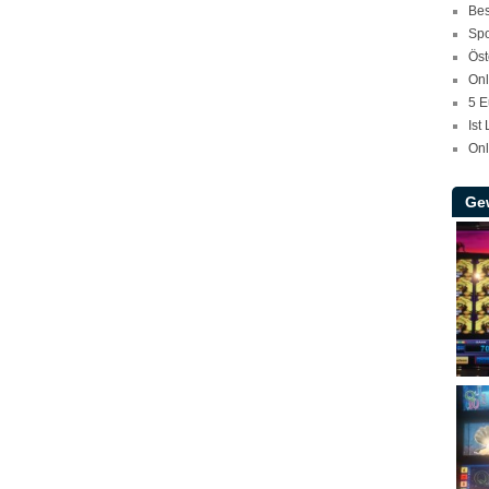
Bes
Spo
Öst
Onl
5 E
Ist
Onl
Ge