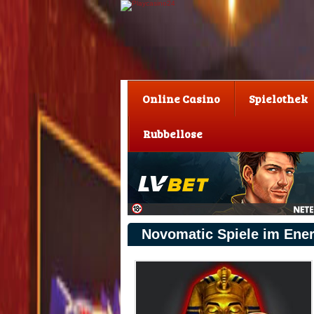
Online Casino
Spielothek
Rubbellose
Novomatic Spiele im Ene