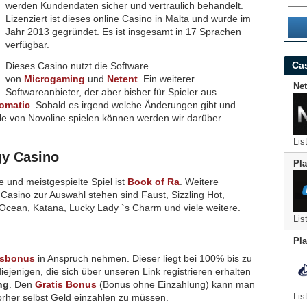
werden Kundendaten sicher und vertraulich behandelt.
Lizenziert ist dieses online Casino in Malta und wurde im
Jahr 2013 gegründet. Es ist insgesamt in 17 Sprachen
verfügbar.
Ca
Dieses Casino nutzt die Software
von
Microgaming
und
Netent
. Ein weiterer
Net
Softwareanbieter, der aber bisher für Spieler aus
omatic
. Sobald es irgend welche Änderungen gibt und
ele von Novoline spielen können werden wir darüber
Lis
gy Casino
Pla
e und meistgespielte Spiel ist
Book of Ra
. Weitere
Casino zur Auswahl stehen sind Faust, Sizzling Hot,
 Ocean, Katana, Lucky Lady `s Charm und viele weitere.
Lis
Pl
nsbonus
in Anspruch nehmen. Dieser liegt bei 100% bis zu
iejenigen, die sich über unseren Link registrieren erhalten
ng
. Den
Gratis Bonus
(Bonus ohne Einzahlung) kann man
Lis
rher selbst Geld einzahlen zu müssen.