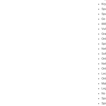
Kry
Spa
Spa
Go 
888
Vul
Gra
Onl
Spi
Net
Sof
Onl
Net
Onl
Leo
Onl
Mal
Leg
No 
Spo
Spi