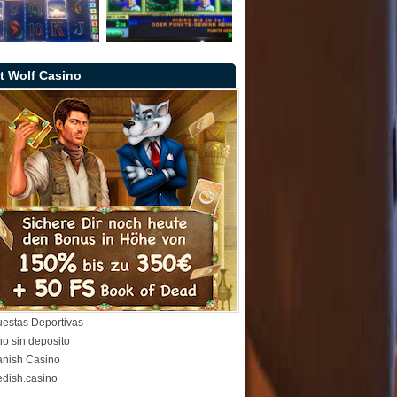
t Wolf Casino
estas Deportivas
o sin deposito
nish Casino
dish.casino