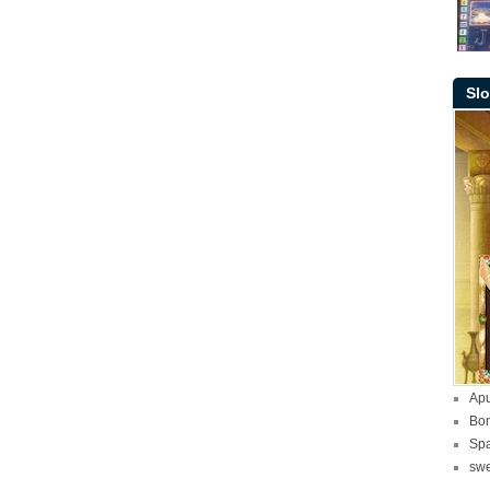
Slo
Apu
Bon
Spa
swe