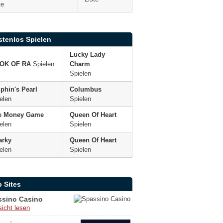
te
stenlos Spielen
Lucky Lady
OK OF RA
Spielen
Charm
Spielen
phin's Pearl
Columbus
elen
Spielen
e Money Game
Queen Of Heart
elen
Spielen
arky
Queen Of Heart
elen
Spielen
 Sites
ssino Casino
icht lesen