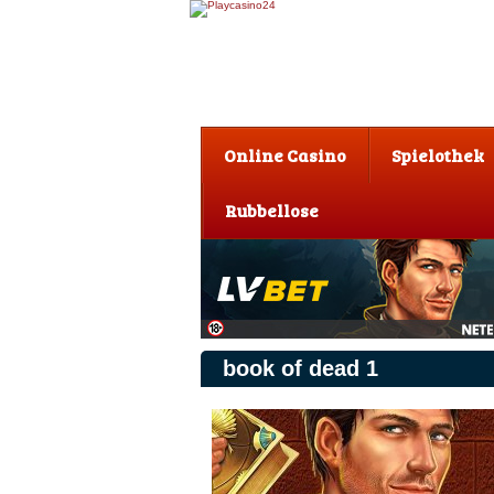
Online Casino
Spielothek
Rubbellose
book of dead 1