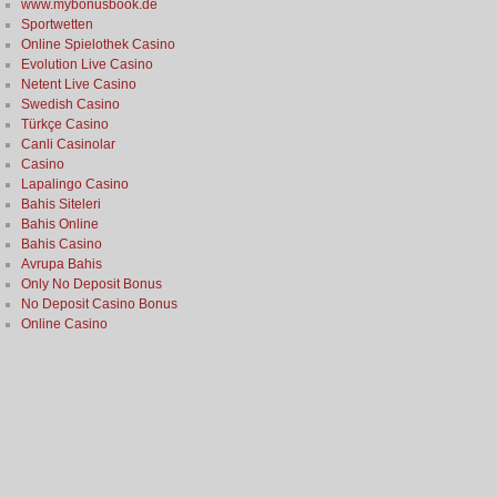
www.mybonusbook.de
Sportwetten
Online Spielothek Casino
Evolution Live Casino
Netent Live Casino
Swedish Casino
Türkçe Casino
Canli Casinolar
Casino
Lapalingo Casino
Bahis Siteleri
Bahis Online
Bahis Casino
Avrupa Bahis
Only No Deposit Bonus
No Deposit Casino Bonus
Online Casino