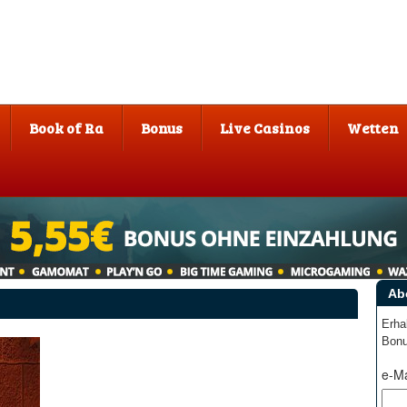
Book of Ra
Bonus
Live Casinos
Wetten
Ab
Erha
Bonu