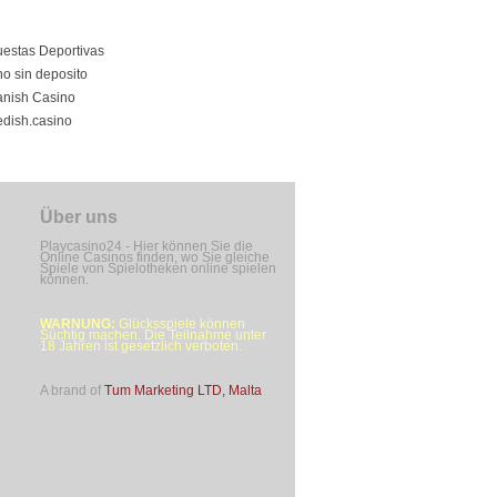
estas Deportivas
o sin deposito
nish Casino
dish.casino
Über uns
Playcasino24 - Hier können Sie die
Online Casinos finden, wo Sie gleiche
Spiele von Spielotheken online spielen
können.
WARNUNG:
Glücksspiele können
Süchtig machen. Die Teilnahme unter
18 Jahren ist gesetzlich verboten.
A brand of
Tum Marketing LTD, Malta