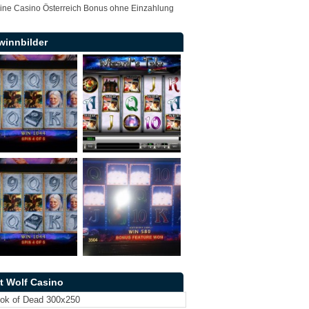
ine Casino Österreich Bonus ohne Einzahlung
winnbilder
t Wolf Casino