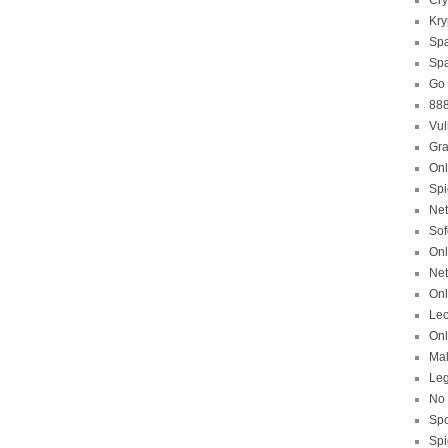
Cry
Kry
Spa
Spa
Go 
888
Vul
Gra
Onl
Spi
Net
Sof
Onl
Net
Onl
Leo
Onl
Mal
Leg
No 
Spo
Spi