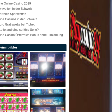
te Online Casino 2019
rtwetten in der Schweiz
erreich Sportwetten
ine Casinos in der Schweiz
uro Gratiswette bei Tipbet
 Lottoland eine seriöse Seite?
ine Casino Österreich Bonus ohne Einzahlung
winnbilder