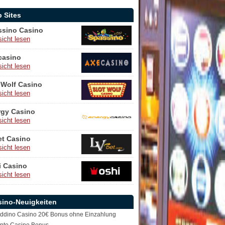
 Sites
ssino Casino
icht lesen
casino
icht lesen
 Wolf Casino
icht lesen
rgy Casino
icht lesen
et Casino
icht lesen
i Casino
icht lesen
sino-Neuigkeiten
ddino Casino 20€ Bonus ohne Einzahlung