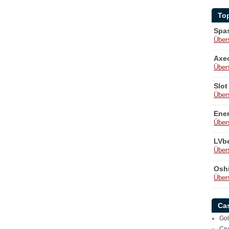
Top
Spa
Übers
Axe
Übers
Slot
Übers
Ene
Übers
LVb
Übers
Osh
Übers
Ca
Gol