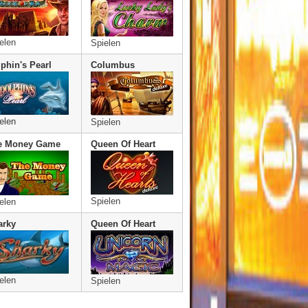
elen
Spielen
phin's Pearl
Columbus
elen
Spielen
e Money Game
Queen Of Heart
Spielen
elen
arky
Queen Of Heart
elen
Spielen