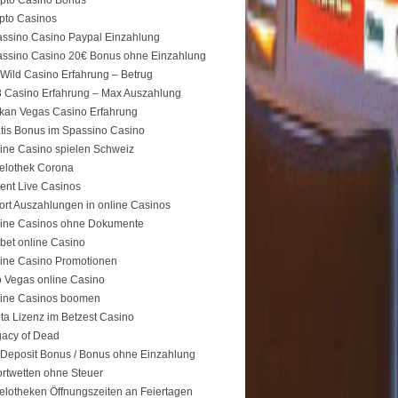
pto Casino Bonus
pto Casinos
ssino Casino Paypal Einzahlung
ssino Casino 20€ Bonus ohne Einzahlung
Wild Casino Erfahrung – Betrug
 Casino Erfahrung – Max Auszahlung
kan Vegas Casino Erfahrung
tis Bonus im Spassino Casino
ine Casino spielen Schweiz
elothek Corona
ent Live Casinos
ort Auszahlungen in online Casinos
ine Casinos ohne Dokumente
bet online Casino
ine Casino Promotionen
 Vegas online Casino
ine Casinos boomen
ta Lizenz im Betzest Casino
acy of Dead
Deposit Bonus / Bonus ohne Einzahlung
rtwetten ohne Steuer
elotheken Öffnungszeiten an Feiertagen