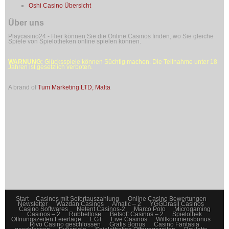
Oshi Casino Übersicht
Über uns
Playcasino24 - Hier können Sie die Online Casinos finden, wo Sie gleiche
Spiele von Spielotheken online spielen können.
WARNUNG:
Glücksspiele können Süchtig machen. Die Teilnahme unter 18
Jahren ist gesetzlich verboten.
A brand of
Tum Marketing LTD, Malta
Start
Casinos mit Sofortauszahlung
Online Casino Bewertungen
Newsletter
Wazdan Casinos
Amatic – 2
YGGDrasil Casinos
Casino Softwares
Netent Casinos-2
Marco Polo
Microgaming
Casinos – 2
Rubbellose
Betsoft Casinos – 2
Spielothek
Öffnungszeiten Feiertage
EGT
Live Casinos
Willkommensbonus
Rivo Casino geschlossen
Gratis Bonus
Casino Fantasia