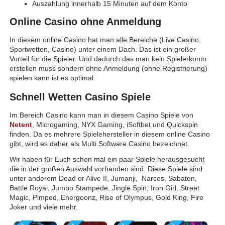
Auszahlung innerhalb 15 Minuten auf dem Konto
Online Casino ohne Anmeldung
In diesem online Casino hat man alle Bereiche (Live Casino,
Sportwetten, Casino) unter einem Dach. Das ist ein großer
Vorteil für die Spieler. Und dadurch das man kein Spielerkonto
erstellen muss sondern ohne Anmeldung (ohne Registrierung)
spielen kann ist es optimal.
Schnell Wetten Casino Spiele
Im Bereich Casino kann man in diesem Casino Spiele von
Netent
, Microgaming, NYX Gaming, iSoftbet und Quickspin
finden. Da es mehrere Spielehersteller in diesem online Casino
gibt, wird es daher als Multi Software Casino bezeichnet.
Wir haben für Euch schon mal ein paar Spiele herausgesucht
die in der großen Auswahl vorhanden sind. Diese Spiele sind
unter anderem Dead or Alive II, Jumanji, Narcos, Sabaton,
Battle Royal, Jumbo Stampede, Jingle Spin, Iron Girl, Street
Magic, Pimped, Energoonz, Rise of Olympus, Gold King, Fire
Joker und viele mehr.