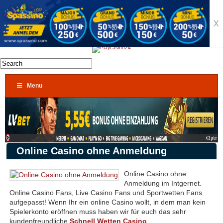
X
Menu
Online Casino ohne Anmeldung
Online Casino ohne
Anmeldung im Intgernet.
Online Casino Fans, Live Casino Fans und Sportwetten Fans
aufgepasst! Wenn Ihr ein online Casino wollt, in dem man kein
Spielerkonto eröffnen muss haben wir für euch das sehr
kundenfreundliche
Schnell Wetten Casino
.