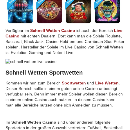
Verfügbar im
Schnell Wetten Casino
ist auch der Bereich
Live
Casino
mit echten Dealern. Dort kann man die Spiele Roulette,
Baccarat, Black Jack, Casino Hold`em und Carribean Stud Poker
spielen. Hersteller der Spiele im Live Casino von Schnell Wetten
ist Evolution Gaming und Netent Live.
Schnell Wetten Sportwetten
Kommen wir nun zum Bereich
Sportwetten
und
Live Wetten
.
Dieser Bereich sollte in einem guten online Casino unbedingt
verfügbar sein. Denn immer mehr Spieler wollen diesen Bereich
in einem online Casino auch nutzen. In diesem Casino kann
man alle Bereiche nutzen ohne sich Anmelden zu müssen.
Im
Schnell Wetten Casino
sind unter anderem folgende
Sportarten in der großen Auswahl vertreten: Fußball, Basketball,