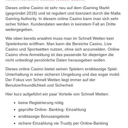
Dieses online Casino ist sehr neu auf dem iGaming Markt
(gegründet 2018) und ist reguliert und lizenziert durch die Malta
Gaming Authority. In diesem online Casino kann man sich sehr
sicher fühlen. Kundendaten werden in keinstem Fall an Dritte
weitergegeben.
Wie oben bereits erwähnt muss man im Schnell Wetten kein
Spielerkonto eröffnen. Man kann die Bereiche Casino, Live
Casino und Sportwetten nutzen, ohne sich anzumelden. Online
Casino ohne Anmeldung ist das passende für diejenigen die
nicht unbedingt persönliche Daten herausgeben wollen.
Dieses online Casino bietet seinen Spielern erstklassige Spiel-
Unterhaltung in einer sicheren Umgebung und das sogar mobil.
Der Fokus von Schnell Wetten liegt immer auf der
Benutzerfreundlichkeit und Sicherheit.
Hier kurz aufgeführt ein paar Vorteile von Schnell Wetten:
keine Registrierung nötig
geprüfte Online- Banking- Einzahlung
erstklassige Bonusangebote
sichere Einzahlung vie Trustly per Online-Banking