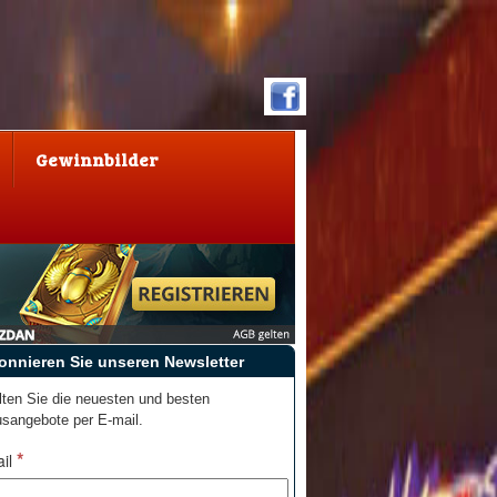
Gewinnbilder
onnieren Sie unseren Newsletter
lten Sie die neuesten und besten
sangebote per E-mail.