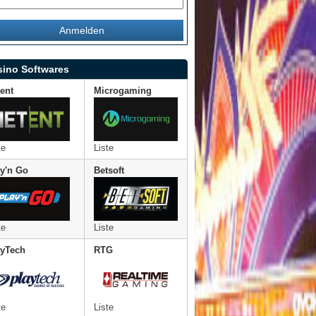
sino Softwares
ent
Microgaming
te
Liste
y'n Go
Betsoft
te
Liste
ayTech
RTG
te
Liste