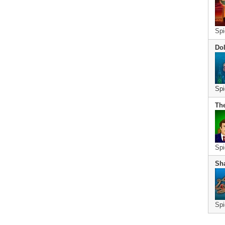
Spi
Dol
Spi
Th
Spi
Sh
Spi