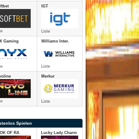
ftbet
IGT
te
Liste
X Gaming
Williams Inter.
te
Liste
voline
Merkur
te
Liste
stenlos Spielen
OK OF RA
Lucky Lady Charm