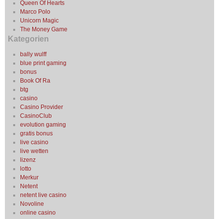
Queen Of Hearts
Marco Polo
Unicorn Magic
The Money Game
Kategorien
bally wulff
blue print gaming
bonus
Book Of Ra
btg
casino
Casino Provider
CasinoClub
evolution gaming
gratis bonus
live casino
live wetten
lizenz
lotto
Merkur
Netent
netent live casino
Novoline
online casino