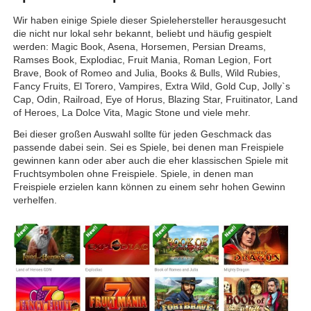
Wir haben einige Spiele dieser Spielehersteller herausgesucht
die nicht nur lokal sehr bekannt, beliebt und häufig gespielt
werden: Magic Book, Asena, Horsemen, Persian Dreams,
Ramses Book, Explodiac, Fruit Mania, Roman Legion, Fort
Brave, Book of Romeo and Julia, Books & Bulls, Wild Rubies,
Fancy Fruits, El Torero, Vampires, Extra Wild, Gold Cup, Jolly`s
Cap, Odin, Railroad, Eye of Horus, Blazing Star, Fruitinator, Land
of Heroes, La Dolce Vita, Magic Stone und viele mehr.
Bei dieser großen Auswahl sollte für jeden Geschmack das
passende dabei sein. Sei es Spiele, bei denen man Freispiele
gewinnen kann oder aber auch die eher klassischen Spiele mit
Fruchtsymbolen ohne Freispiele. Spiele, in denen man
Freispiele erzielen kann können zu einem sehr hohen Gewinn
verhelfen.