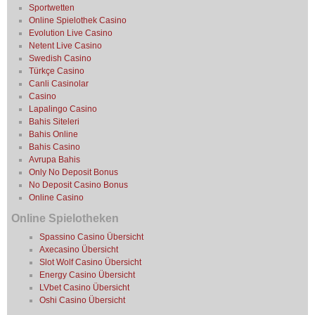
Sportwetten
Online Spielothek Casino
Evolution Live Casino
Netent Live Casino
Swedish Casino
Türkçe Casino
Canli Casinolar
Casino
Lapalingo Casino
Bahis Siteleri
Bahis Online
Bahis Casino
Avrupa Bahis
Only No Deposit Bonus
No Deposit Casino Bonus
Online Casino
Online Spielotheken
Spassino Casino Übersicht
Axecasino Übersicht
Slot Wolf Casino Übersicht
Energy Casino Übersicht
LVbet Casino Übersicht
Oshi Casino Übersicht