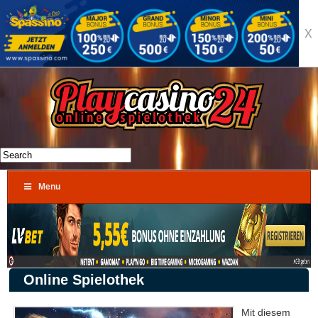
X
Menu
Online Spielothek
Mit diesem