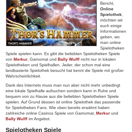
Bericht,
Online
Spielothek
,
möchten wir
euch einige
Informationen
geben, wo
man online
Spielotheken
Spiele spielen kann. Es gibt die beliebten Spielotheken Spiele
von
Merkur
, Gamomat und
Bally Wulff
nicht nur in lokalen
Spielotheken und Spielhallen. Jeder, der schon mal eine
landbasierte Spielothek besucht hat kennt die Spiele mit großer
Wahrscheinlichkeit.
Dank des Internets muss man nun aber nicht mehr unbedingt
eine lokale Spielhalle aufsuchen sondern kann in Ruhe und
bequem von zu Hause aus die beliebten Spielotheken Spiele
spielen. Auf Grund dessen ist online Spielothek das passende
für Spielotheken Fans. Wie oben bereits erwähnt haben
zahlreiche online Casinos Spiele von Gamomat,
Merkur
und
Bally Wulff
im Angebot.
Spielotheken Spiele