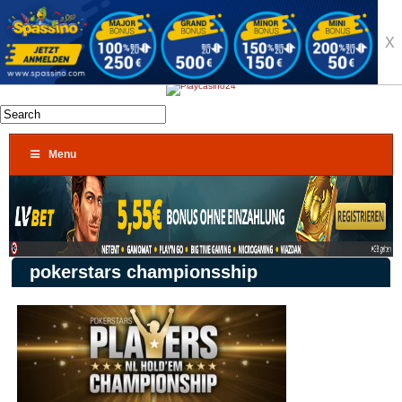
X
Menu
pokerstars championsship