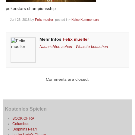
pokerstars championsship
Juni 26, 2018 by
Felix mueller
: posted in •
Keine Kommentare
Mehr Infos
Felix mueller
Nachrichten sehen
-
Website besuchen
Comments are closed.
Kostenlos Spielen
BOOK OF RA
Columbus
Dolphins Pearl
Lucky Lady’s Charm