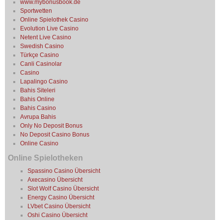
www.mybonusbook.de
Sportwetten
Online Spielothek Casino
Evolution Live Casino
Netent Live Casino
Swedish Casino
Türkçe Casino
Canli Casinolar
Casino
Lapalingo Casino
Bahis Siteleri
Bahis Online
Bahis Casino
Avrupa Bahis
Only No Deposit Bonus
No Deposit Casino Bonus
Online Casino
Online Spielotheken
Spassino Casino Übersicht
Axecasino Übersicht
Slot Wolf Casino Übersicht
Energy Casino Übersicht
LVbet Casino Übersicht
Oshi Casino Übersicht