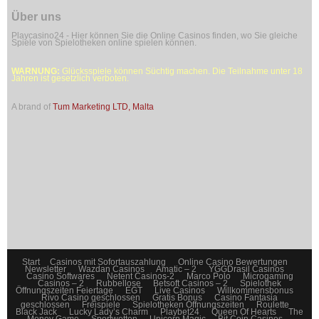
Über uns
Playcasino24 - Hier können Sie die Online Casinos finden, wo Sie gleiche
Spiele von Spielotheken online spielen können.
WARNUNG:
Glücksspiele können Süchtig machen. Die Teilnahme unter 18
Jahren ist gesetzlich verboten.
A brand of
Tum Marketing LTD, Malta
Start
Casinos mit Sofortauszahlung
Online Casino Bewertungen
Newsletter
Wazdan Casinos
Amatic – 2
YGGDrasil Casinos
Casino Softwares
Netent Casinos-2
Marco Polo
Microgaming
Casinos – 2
Rubbellose
Betsoft Casinos – 2
Spielothek
Öffnungszeiten Feiertage
EGT
Live Casinos
Willkommensbonus
Rivo Casino geschlossen
Gratis Bonus
Casino Fantasia
geschlossen
Freispiele
Spielotheken Öffnungszeiten
Roulette
Black Jack
Lucky Lady’s Charm
Playbet24
Queen Of Hearts
The