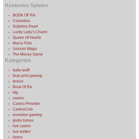
Kostenlos Spielen
BOOK OF RA
Columbus
Dolphins Pearl
Lucky Lady’s Charm
Queen Of Hearts
Marco Polo
Unicorn Magic
The Money Game
Kategorien
bally wulff
blue print gaming
bonus
Book Of Ra
btg
casino
Casino Provider
CasinoClub
evolution gaming
gratis bonus
live casino
live wetten
lizenz