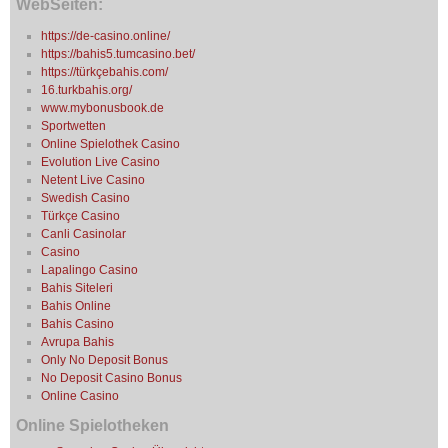
WebSeiten:
https://de-casino.online/
https://bahis5.tumcasino.bet/
https://türkçebahis.com/
16.turkbahis.org/
www.mybonusbook.de
Sportwetten
Online Spielothek Casino
Evolution Live Casino
Netent Live Casino
Swedish Casino
Türkçe Casino
Canli Casinolar
Casino
Lapalingo Casino
Bahis Siteleri
Bahis Online
Bahis Casino
Avrupa Bahis
Only No Deposit Bonus
No Deposit Casino Bonus
Online Casino
Online Spielotheken