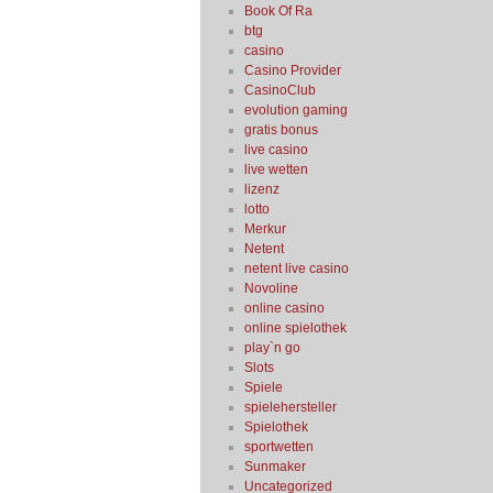
Book Of Ra
btg
casino
Casino Provider
CasinoClub
evolution gaming
gratis bonus
live casino
live wetten
lizenz
lotto
Merkur
Netent
netent live casino
Novoline
online casino
online spielothek
play`n go
Slots
Spiele
spielehersteller
Spielothek
sportwetten
Sunmaker
Uncategorized