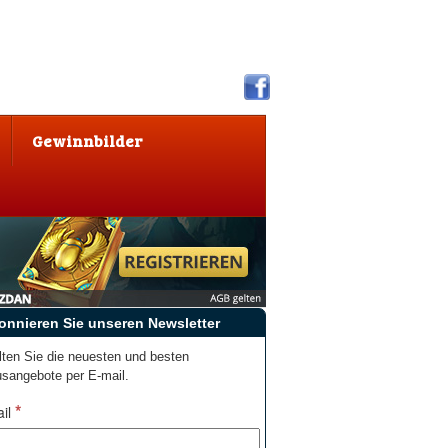
Gewinnbilder
onnieren Sie unseren Newsletter
lten Sie die neuesten und besten
sangebote per E-mail.