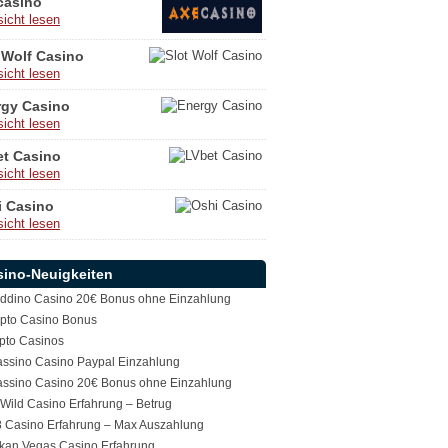
casino
icht lesen
 Wolf Casino
icht lesen
rgy Casino
icht lesen
et Casino
icht lesen
i Casino
icht lesen
sino-Neuigkeiten
ddino Casino 20€ Bonus ohne Einzahlung
pto Casino Bonus
pto Casinos
ssino Casino Paypal Einzahlung
ssino Casino 20€ Bonus ohne Einzahlung
Wild Casino Erfahrung – Betrug
 Casino Erfahrung – Max Auszahlung
kan Vegas Casino Erfahrung