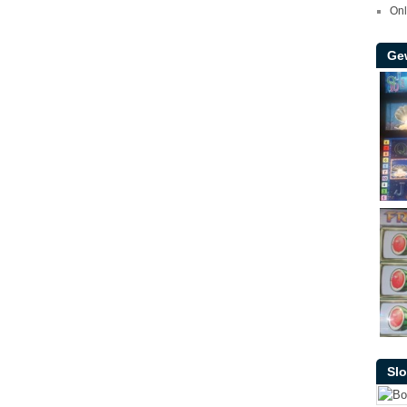
Onl
Ge
Slo