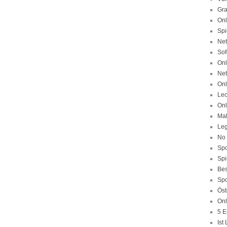
Gra
Onl
Spi
Net
Sof
Onl
Net
Onl
Leo
Onl
Mal
Leg
No 
Spo
Spi
Bes
Spo
Öst
Onl
5 E
Ist