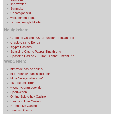
sportwetten
Sunmaker
Uncategorized
willkommensbonus
zahlungsmöglichkeiten
Neuigkeiten:
Golddino Casino 20€ Bonus ohne Einzahlung
Crypto Casino Bonus
Krypto Casinos
Spassino Casino Paypal Einzahlung
Spassino Casino 20€ Bonus ohne Einzahlung
WebSeiten:
https://de-casino.online/
https://bahis5.tumcasino.bet/
https://türkçebahis.com/
16.turkbahis.org/
www.mybonusbook.de
Sportwetten
Online Spielothek Casino
Evolution Live Casino
Netent Live Casino
Swedish Casino