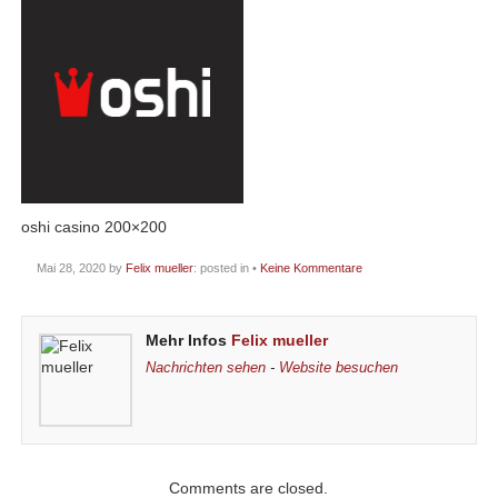
oshi casino 200×200
Mai 28, 2020 by
Felix mueller
: posted in •
Keine Kommentare
Mehr Infos
Felix mueller
Nachrichten sehen
-
Website besuchen
Comments are closed.