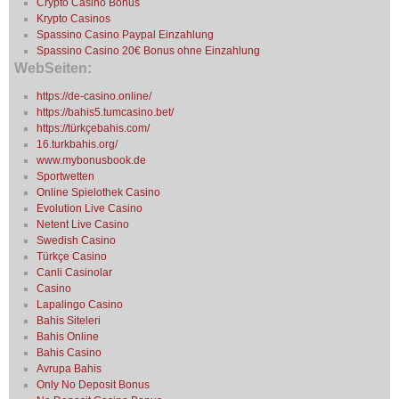
Crypto Casino Bonus
Krypto Casinos
Spassino Casino Paypal Einzahlung
Spassino Casino 20€ Bonus ohne Einzahlung
WebSeiten:
https://de-casino.online/
https://bahis5.tumcasino.bet/
https://türkçebahis.com/
16.turkbahis.org/
www.mybonusbook.de
Sportwetten
Online Spielothek Casino
Evolution Live Casino
Netent Live Casino
Swedish Casino
Türkçe Casino
Canli Casinolar
Casino
Lapalingo Casino
Bahis Siteleri
Bahis Online
Bahis Casino
Avrupa Bahis
Only No Deposit Bonus