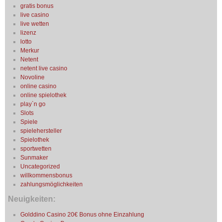
gratis bonus
live casino
live wetten
lizenz
lotto
Merkur
Netent
netent live casino
Novoline
online casino
online spielothek
play`n go
Slots
Spiele
spielehersteller
Spielothek
sportwetten
Sunmaker
Uncategorized
willkommensbonus
zahlungsmöglichkeiten
Neuigkeiten:
Golddino Casino 20€ Bonus ohne Einzahlung